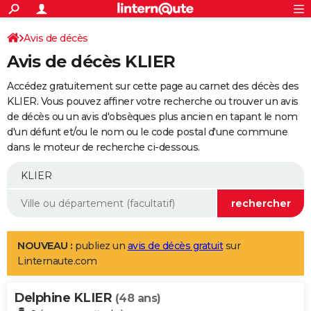
ACTUALITÉS
Connexion
S'inscrire
Avis de décès
Rechercher
Société
Education
Villes
Politique
Faits Divers
Monde
+
SPORT
Avis de décès KLIER
Football
Cyclisme
Forum
Coupe du monde 2026
Tennis
Rugby
CULTURE
Accédez gratuitement sur cette page au carnet des décès des
TNT
Cinéma
Musique
Programme TV
Streaming
Sorties cinéma
+
KLIER. Vous pouvez affiner votre recherche ou trouver un avis
FINANCE
de décès ou un avis d'obsèques plus ancien en tapant le nom
Impôts
Immobilier
Banque
Crédit
Retraite
Epargne
Risques naturels par ville
Assurance
AUTO
d'un défunt et/ou le nom ou le code postal d'une commune
dans le moteur de recherche ci-dessous.
Réserver un essai
Berlines
Forum auto
Essais
Citadines
SUV
+
HIGH-TECH
Meilleur smartphone
Ordinateurs
Guide high-tech
Mobiles
Internet
Jeux vidéo
+
BRICOLAGE
Aménagement intérieur
Cuisine
Jardinage
+
Forum
Extérieur
Salle de bains
Rangement
WEEK-END
Escapades
Expositions
Week-end nature
Guides de France
Patrimoine
Musées
+
LIFESTYLE
NOUVEAU :
publiez un
avis de décès gratuit
sur
Linternaute.com
Bien-être
Mode
+
Art de vivre
Loisirs
Modes de vie
SANTE
Delphine KLIER
Guide de la santé
Médicaments
+
Alimentation
Maladies
Sommeil
(48 ans)
VOYAGE