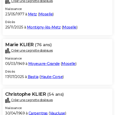
Créer une cagnotte obsèques
City break
Voyage de noces
Climat
Destinations
Voyage nature
Forum
+
PHOTO
Naissance
23/05/1977 à
Metz
(
Moselle
)
GUIDES D'ACHAT
Décès
25/11/2025 à
Montigny-lès-Metz
(
Moselle
)
BONS PLANS
CARTE DE VOEUX
Marie KLIER
(76 ans)
Carte Bonne année
Carte Pâques
Carte de Noël
Carte Saint-Valentin
Carte d'anniversaire
DICTIONNAIRE
Créer une cagnotte obsèques
Biographies
Expressions
Dictionnaire
Citations
Proverbes
PROGRAMME TV
Naissance
05/03/1949 à
Moyeuvre-Grande
(
Moselle
)
COPAINS D'AVANT
Décès
17/07/2025 à
Bastia
(
Haute-Corse
)
Se connecter
Collèges
Universités
Service militaire
S'inscrire
Lycées
Primaires
Entreprises
Avis de recherche
AVIS DE DÉCÈS
FORUM
Christophe KLIER
(54 ans)
Lifestyle
Sport
Television
Cinema
Bricolage
Culture
Auto
Voyage
Créer une cagnotte obsèques
Naissance
30/04/1969 à
Carpentras
(
Vaucluse
)