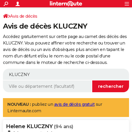
ACTUALITÉS
Connexion
S'inscrire
Avis de décès
Rechercher
Société
Education
Villes
Politique
Faits Divers
Monde
+
SPORT
Avis de décès KLUCZNY
Football
Cyclisme
Forum
Coupe du monde 2026
Tennis
Rugby
CULTURE
Accédez gratuitement sur cette page au carnet des décès des
TNT
Cinéma
Musique
Programme TV
Streaming
Sorties cinéma
+
KLUCZNY. Vous pouvez affiner votre recherche ou trouver un
FINANCE
avis de décès ou un avis d'obsèques plus ancien en tapant le
Impôts
Immobilier
Banque
Crédit
Retraite
Epargne
Risques naturels par ville
Assurance
AUTO
nom d'un défunt et/ou le nom ou le code postal d'une
commune dans le moteur de recherche ci-dessous.
Réserver un essai
Berlines
Forum auto
Essais
Citadines
SUV
+
HIGH-TECH
Meilleur smartphone
Ordinateurs
Guide high-tech
Mobiles
Internet
Jeux vidéo
+
BRICOLAGE
Aménagement intérieur
Cuisine
Jardinage
+
Forum
Extérieur
Salle de bains
Rangement
WEEK-END
Escapades
Expositions
Week-end nature
Guides de France
Patrimoine
Musées
+
LIFESTYLE
NOUVEAU :
publiez un
avis de décès gratuit
sur
Linternaute.com
Bien-être
Mode
+
Art de vivre
Loisirs
Modes de vie
SANTE
Helene KLUCZNY
Guide de la santé
Médicaments
+
Alimentation
Maladies
Sommeil
(94 ans)
VOYAGE