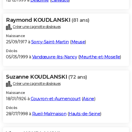
12/12/1999 à
Deauville
(
Calvados
)
Raymond KOUDLANSKI
(81 ans)
Créer une cagnotte obsèques
Naissance
25/09/1917 à
Sorcy-Saint-Martin
(
Meuse
)
Décès
05/05/1999 à
Vandœuvre-lès-Nancy
(
Meurthe-et-Moselle
)
Suzanne KOUDLANSKI
(72 ans)
Créer une cagnotte obsèques
Naissance
18/01/1926 à
Couvron-et-Aumencourt
(
Aisne
)
Décès
28/07/1998 à
Rueil-Malmaison
(
Hauts-de-Seine
)