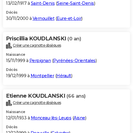
13/02/1917 à
Saint-Denis
(
Seine-Saint-Denis
)
Décès
30/11/2000 à
Vernouillet
(
Eure-et-Loir
)
Priscillia KOUDLANSKI
(0 an)
Créer une cagnotte obsèques
Naissance
15/11/1999 à
Perpignan
(
Pyrénées-Orientales
)
Décès
19/12/1999 à
Montpellier
(
Hérault
)
Etienne KOUDLANSKI
(66 ans)
Créer une cagnotte obsèques
Naissance
12/01/1933 à
Monceau-lès-Leups
(
Aisne
)
Décès