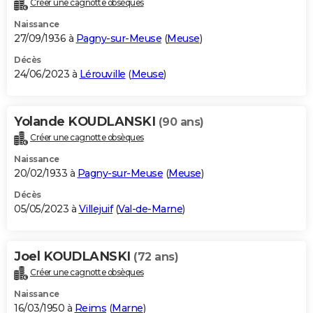
Créer une cagnotte obsèques
City break
Voyage de noces
Climat
Destinations
Voyage nature
Forum
+
PHOTO
Naissance
27/09/1936 à
Pagny-sur-Meuse
(
Meuse
)
GUIDES D'ACHAT
Décès
24/06/2023 à
Lérouville
(
Meuse
)
BONS PLANS
CARTE DE VOEUX
Yolande KOUDLANSKI
(90 ans)
Carte Bonne année
Carte Pâques
Carte de Noël
Carte Saint-Valentin
Carte d'anniversaire
DICTIONNAIRE
Créer une cagnotte obsèques
Biographies
Expressions
Dictionnaire
Citations
Proverbes
PROGRAMME TV
Naissance
20/02/1933 à
Pagny-sur-Meuse
(
Meuse
)
COPAINS D'AVANT
Décès
05/05/2023 à
Villejuif
(
Val-de-Marne
)
Se connecter
Collèges
Universités
Service militaire
S'inscrire
Lycées
Primaires
Entreprises
Avis de recherche
AVIS DE DÉCÈS
FORUM
Joel KOUDLANSKI
(72 ans)
Lifestyle
Sport
Television
Cinema
Bricolage
Culture
Auto
Voyage
Créer une cagnotte obsèques
Naissance
16/03/1950 à
Reims
(
Marne
)