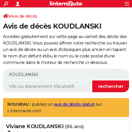
ACTUALITÉS
Connexion
S'inscrire
Avis de décès
Rechercher
Société
Education
Villes
Politique
Faits Divers
Monde
+
SPORT
Avis de décès KOUDLANSKI
Football
Cyclisme
Forum
Coupe du monde 2026
Tennis
Rugby
CULTURE
Accédez gratuitement sur cette page au carnet des décès des
TNT
Cinéma
Musique
Programme TV
Streaming
Sorties cinéma
+
KOUDLANSKI. Vous pouvez affiner votre recherche ou trouver
FINANCE
un avis de décès ou un avis d'obsèques plus ancien en tapant
Impôts
Immobilier
Banque
Crédit
Retraite
Epargne
Risques naturels par ville
Assurance
AUTO
le nom d'un défunt et/ou le nom ou le code postal d'une
commune dans le moteur de recherche ci-dessous.
Réserver un essai
Berlines
Forum auto
Essais
Citadines
SUV
+
HIGH-TECH
Meilleur smartphone
Ordinateurs
Guide high-tech
Mobiles
Internet
Jeux vidéo
+
BRICOLAGE
Aménagement intérieur
Cuisine
Jardinage
+
Forum
Extérieur
Salle de bains
Rangement
WEEK-END
Escapades
Expositions
Week-end nature
Guides de France
Patrimoine
Musées
+
LIFESTYLE
NOUVEAU :
publiez un
avis de décès gratuit
sur
Linternaute.com
Bien-être
Mode
+
Art de vivre
Loisirs
Modes de vie
SANTE
Viviane KOUDLANSKI
Guide de la santé
Médicaments
+
Alimentation
Maladies
Sommeil
(86 ans)
VOYAGE