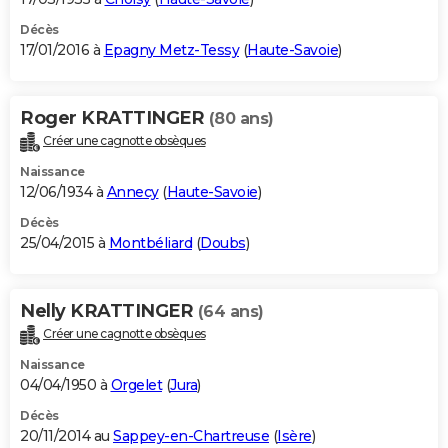
Décès
17/01/2016 à
Epagny Metz-Tessy
(
Haute-Savoie
)
Roger KRATTINGER
(80 ans)
Créer une cagnotte obsèques
Naissance
12/06/1934 à
Annecy
(
Haute-Savoie
)
Décès
25/04/2015 à
Montbéliard
(
Doubs
)
Nelly KRATTINGER
(64 ans)
Créer une cagnotte obsèques
Naissance
04/04/1950 à
Orgelet
(
Jura
)
Décès
20/11/2014 au
Sappey-en-Chartreuse
(
Isère
)