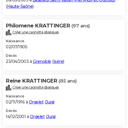
28/05/2003 à
Beaujeu-Saint-Vallier-Pierrejux-et-Quitteur
(
Haute-Saône
)
Philomene KRATTINGER
(97 ans)
Créer une cagnotte obsèques
Naissance
02/07/1905
Décès
23/04/2003 à
Grenoble
(
Isère
)
Reine KRATTINGER
(85 ans)
Créer une cagnotte obsèques
Naissance
02/11/1916 à
Orgelet
(
Jura
)
Décès
14/12/2001 à
Orgelet
(
Jura
)