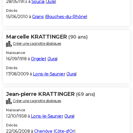
28/05/1913 à
Soucia
(
Jura
)
Décès
15/06/2010 à
Grans
(
Bouches-du-Rhône
)
Marcelle KRATTINGER
(90 ans)
Créer une cagnotte obsèques
Naissance
16/09/1918 à
Orgelet
(
Jura
)
Décès
17/08/2009 à
Lons-le-Saunier
(
Jura
)
Jean-pierre KRATTINGER
(69 ans)
Créer une cagnotte obsèques
Naissance
12/10/1938 à
Lons-le-Saunier
(
Jura
)
Décès
22/06/2008 à
Chenôve
(
Côte-d'Or
)