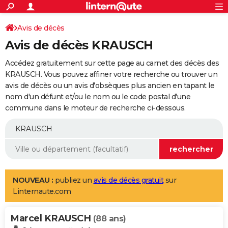
ACTUALITÉS
Connexion
S'inscrire
Avis de décès
Rechercher
Société
Education
Villes
Politique
Faits Divers
Monde
+
SPORT
Avis de décès KRAUSCH
Football
Cyclisme
Forum
Coupe du monde 2026
Tennis
Rugby
CULTURE
Accédez gratuitement sur cette page au carnet des décès des
TNT
Cinéma
Musique
Programme TV
Streaming
Sorties cinéma
+
KRAUSCH. Vous pouvez affiner votre recherche ou trouver un
FINANCE
avis de décès ou un avis d'obsèques plus ancien en tapant le
Impôts
Immobilier
Banque
Crédit
Retraite
Epargne
Risques naturels par ville
Assurance
AUTO
nom d'un défunt et/ou le nom ou le code postal d'une
commune dans le moteur de recherche ci-dessous.
Réserver un essai
Berlines
Forum auto
Essais
Citadines
SUV
+
HIGH-TECH
Meilleur smartphone
Ordinateurs
Guide high-tech
Mobiles
Internet
Jeux vidéo
+
BRICOLAGE
Aménagement intérieur
Cuisine
Jardinage
+
Forum
Extérieur
Salle de bains
Rangement
WEEK-END
Escapades
Expositions
Week-end nature
Guides de France
Patrimoine
Musées
+
LIFESTYLE
NOUVEAU :
publiez un
avis de décès gratuit
sur
Linternaute.com
Bien-être
Mode
+
Art de vivre
Loisirs
Modes de vie
SANTE
Marcel KRAUSCH
Guide de la santé
Médicaments
+
Alimentation
Maladies
Sommeil
(88 ans)
VOYAGE