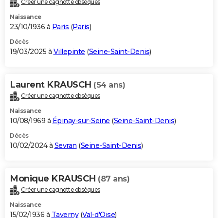
Créer une cagnotte obsèques
City break
Voyage de noces
Climat
Destinations
Voyage nature
Forum
+
PHOTO
Naissance
23/10/1936 à
Paris
(
Paris
)
GUIDES D'ACHAT
Décès
19/03/2025 à
Villepinte
(
Seine-Saint-Denis
)
BONS PLANS
CARTE DE VOEUX
Laurent KRAUSCH
(54 ans)
Carte Bonne année
Carte Pâques
Carte de Noël
Carte Saint-Valentin
Carte d'anniversaire
DICTIONNAIRE
Créer une cagnotte obsèques
Biographies
Expressions
Dictionnaire
Citations
Proverbes
PROGRAMME TV
Naissance
10/08/1969 à
Épinay-sur-Seine
(
Seine-Saint-Denis
)
COPAINS D'AVANT
Décès
10/02/2024 à
Sevran
(
Seine-Saint-Denis
)
Se connecter
Collèges
Universités
Service militaire
S'inscrire
Lycées
Primaires
Entreprises
Avis de recherche
AVIS DE DÉCÈS
FORUM
Monique KRAUSCH
(87 ans)
Lifestyle
Sport
Television
Cinema
Bricolage
Culture
Auto
Voyage
Créer une cagnotte obsèques
Naissance
15/02/1936 à
Taverny
(
Val-d'Oise
)