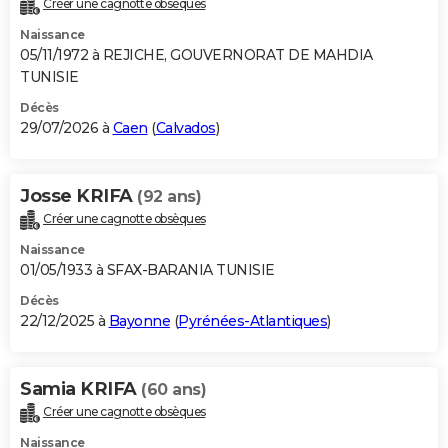
Créer une cagnotte obsèques
City break
Voyage de noces
Climat
Destinations
Voyage nature
Forum
+
PHOTO
Naissance
05/11/1972 à REJICHE, GOUVERNORAT DE MAHDIA
GUIDES D'ACHAT
TUNISIE
BONS PLANS
Décès
29/07/2026 à
Caen
(
Calvados
)
CARTE DE VOEUX
Carte Bonne année
Carte Pâques
Carte de Noël
Carte Saint-Valentin
Carte d'anniversaire
DICTIONNAIRE
Josse KRIFA
(92 ans)
Créer une cagnotte obsèques
Biographies
Expressions
Dictionnaire
Citations
Proverbes
PROGRAMME TV
Naissance
COPAINS D'AVANT
01/05/1933 à SFAX-BARANIA TUNISIE
Décès
Se connecter
Collèges
Universités
Service militaire
S'inscrire
Lycées
Primaires
Entreprises
Avis de recherche
AVIS DE DÉCÈS
22/12/2025 à
Bayonne
(
Pyrénées-Atlantiques
)
FORUM
Lifestyle
Sport
Television
Cinema
Bricolage
Culture
Auto
Voyage
Samia KRIFA
(60 ans)
Créer une cagnotte obsèques
Naissance