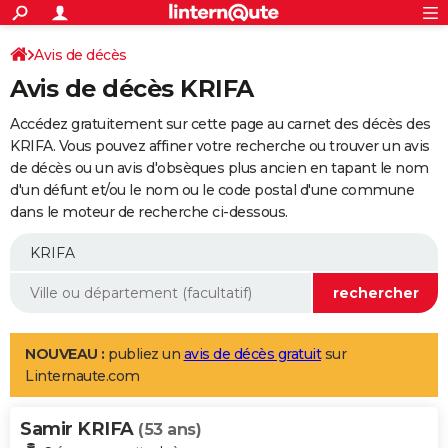
ACTUALITÉS
Connexion
S'inscrire
Avis de décès
Rechercher
Société
Education
Villes
Politique
Faits Divers
Monde
+
SPORT
Avis de décès KRIFA
Football
Cyclisme
Forum
Coupe du monde 2026
Tennis
Rugby
CULTURE
Accédez gratuitement sur cette page au carnet des décès des
TNT
Cinéma
Musique
Programme TV
Streaming
Sorties cinéma
+
KRIFA. Vous pouvez affiner votre recherche ou trouver un avis
FINANCE
de décès ou un avis d'obsèques plus ancien en tapant le nom
Impôts
Immobilier
Banque
Crédit
Retraite
Epargne
Risques naturels par ville
Assurance
AUTO
d'un défunt et/ou le nom ou le code postal d'une commune
dans le moteur de recherche ci-dessous.
Réserver un essai
Berlines
Forum auto
Essais
Citadines
SUV
+
HIGH-TECH
Meilleur smartphone
Ordinateurs
Guide high-tech
Mobiles
Internet
Jeux vidéo
+
BRICOLAGE
Aménagement intérieur
Cuisine
Jardinage
+
Forum
Extérieur
Salle de bains
Rangement
WEEK-END
Escapades
Expositions
Week-end nature
Guides de France
Patrimoine
Musées
+
LIFESTYLE
NOUVEAU :
publiez un
avis de décès gratuit
sur
Linternaute.com
Bien-être
Mode
+
Art de vivre
Loisirs
Modes de vie
SANTE
Samir KRIFA
Guide de la santé
Médicaments
+
Alimentation
Maladies
Sommeil
(53 ans)
VOYAGE