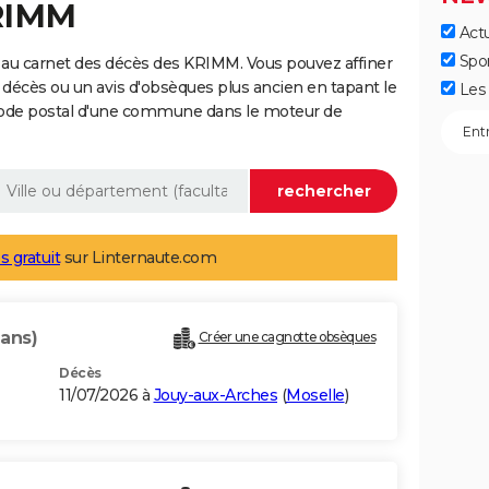
KRIMM
Actu
Spo
 au carnet des décès des KRIMM. Vous pouvez affiner
 décès ou un avis d'obsèques plus ancien en tapant le
Les 
code postal d'une commune dans le moteur de
s gratuit
sur Linternaute.com
 ans)
Créer une cagnotte obsèques
Décès
11/07/2026 à
Jouy-aux-Arches
(
Moselle
)