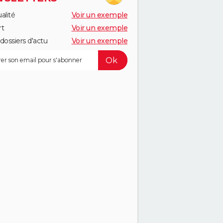
alité
Voir un exemple
rt
Voir un exemple
dossiers d'actu
Voir un exemple