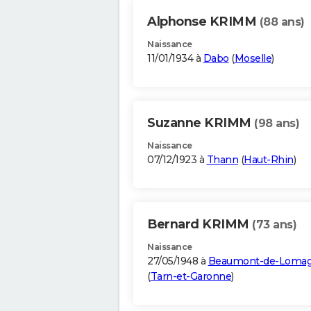
Alphonse KRIMM
(88 ans)
Naissance
11/01/1934 à
Dabo
(
Moselle
)
Suzanne KRIMM
(98 ans)
Naissance
07/12/1923 à
Thann
(
Haut-Rhin
)
Bernard KRIMM
(73 ans)
Naissance
27/05/1948 à
Beaumont-de-Loma
(
Tarn-et-Garonne
)