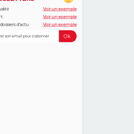
alité
Voir un exemple
rt
Voir un exemple
dossiers d'actu
Voir un exemple