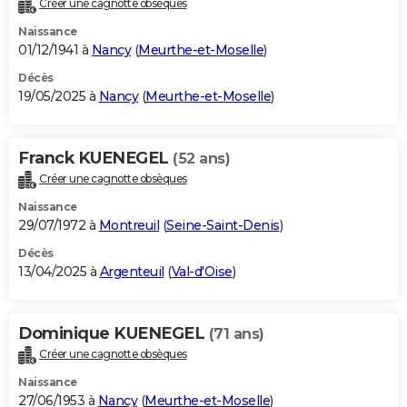
Créer une cagnotte obsèques
City break
Voyage de noces
Climat
Destinations
Voyage nature
Forum
+
PHOTO
Naissance
01/12/1941 à
Nancy
(
Meurthe-et-Moselle
)
GUIDES D'ACHAT
Décès
19/05/2025 à
Nancy
(
Meurthe-et-Moselle
)
BONS PLANS
CARTE DE VOEUX
Franck KUENEGEL
(52 ans)
Carte Bonne année
Carte Pâques
Carte de Noël
Carte Saint-Valentin
Carte d'anniversaire
DICTIONNAIRE
Créer une cagnotte obsèques
Biographies
Expressions
Dictionnaire
Citations
Proverbes
PROGRAMME TV
Naissance
29/07/1972 à
Montreuil
(
Seine-Saint-Denis
)
COPAINS D'AVANT
Décès
13/04/2025 à
Argenteuil
(
Val-d'Oise
)
Se connecter
Collèges
Universités
Service militaire
S'inscrire
Lycées
Primaires
Entreprises
Avis de recherche
AVIS DE DÉCÈS
FORUM
Dominique KUENEGEL
(71 ans)
Lifestyle
Sport
Television
Cinema
Bricolage
Culture
Auto
Voyage
Créer une cagnotte obsèques
Naissance
27/06/1953 à
Nancy
(
Meurthe-et-Moselle
)