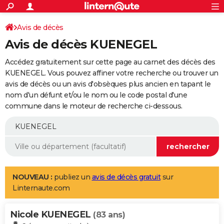
ACTUALITÉS
Connexion
S'inscrire
Avis de décès
Rechercher
Société
Education
Villes
Politique
Faits Divers
Monde
+
SPORT
Avis de décès KUENEGEL
Football
Cyclisme
Forum
Coupe du monde 2026
Tennis
Rugby
CULTURE
Accédez gratuitement sur cette page au carnet des décès des
TNT
Cinéma
Musique
Programme TV
Streaming
Sorties cinéma
+
KUENEGEL. Vous pouvez affiner votre recherche ou trouver un
FINANCE
avis de décès ou un avis d'obsèques plus ancien en tapant le
Impôts
Immobilier
Banque
Crédit
Retraite
Epargne
Risques naturels par ville
Assurance
AUTO
nom d'un défunt et/ou le nom ou le code postal d'une
commune dans le moteur de recherche ci-dessous.
Réserver un essai
Berlines
Forum auto
Essais
Citadines
SUV
+
HIGH-TECH
Meilleur smartphone
Ordinateurs
Guide high-tech
Mobiles
Internet
Jeux vidéo
+
BRICOLAGE
Aménagement intérieur
Cuisine
Jardinage
+
Forum
Extérieur
Salle de bains
Rangement
WEEK-END
Escapades
Expositions
Week-end nature
Guides de France
Patrimoine
Musées
+
LIFESTYLE
NOUVEAU :
publiez un
avis de décès gratuit
sur
Linternaute.com
Bien-être
Mode
+
Art de vivre
Loisirs
Modes de vie
SANTE
Nicole KUENEGEL
Guide de la santé
Médicaments
+
Alimentation
Maladies
Sommeil
(83 ans)
VOYAGE