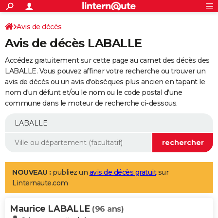
ACTUALITÉS
Connexion
S'inscrire
Avis de décès
Rechercher
Société
Education
Villes
Politique
Faits Divers
Monde
+
SPORT
Avis de décès LABALLE
Football
Cyclisme
Forum
Coupe du monde 2026
Tennis
Rugby
CULTURE
Accédez gratuitement sur cette page au carnet des décès des
TNT
Cinéma
Musique
Programme TV
Streaming
Sorties cinéma
+
LABALLE. Vous pouvez affiner votre recherche ou trouver un
FINANCE
avis de décès ou un avis d'obsèques plus ancien en tapant le
Impôts
Immobilier
Banque
Crédit
Retraite
Epargne
Risques naturels par ville
Assurance
AUTO
nom d'un défunt et/ou le nom ou le code postal d'une
commune dans le moteur de recherche ci-dessous.
Réserver un essai
Berlines
Forum auto
Essais
Citadines
SUV
+
HIGH-TECH
Meilleur smartphone
Ordinateurs
Guide high-tech
Mobiles
Internet
Jeux vidéo
+
BRICOLAGE
Aménagement intérieur
Cuisine
Jardinage
+
Forum
Extérieur
Salle de bains
Rangement
WEEK-END
Escapades
Expositions
Week-end nature
Guides de France
Patrimoine
Musées
+
LIFESTYLE
NOUVEAU :
publiez un
avis de décès gratuit
sur
Linternaute.com
Bien-être
Mode
+
Art de vivre
Loisirs
Modes de vie
SANTE
Maurice LABALLE
Guide de la santé
Médicaments
+
Alimentation
Maladies
Sommeil
(96 ans)
VOYAGE