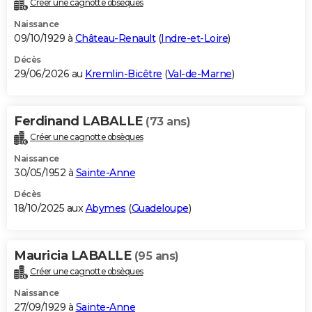
Créer une cagnotte obsèques
City break
Voyage de noces
Climat
Destinations
Voyage nature
Forum
+
PHOTO
Naissance
09/10/1929 à
Château-Renault
(
Indre-et-Loire
)
GUIDES D'ACHAT
Décès
29/06/2026 au
Kremlin-Bicêtre
(
Val-de-Marne
)
BONS PLANS
CARTE DE VOEUX
Ferdinand LABALLE
(73 ans)
Carte Bonne année
Carte Pâques
Carte de Noël
Carte Saint-Valentin
Carte d'anniversaire
DICTIONNAIRE
Créer une cagnotte obsèques
Biographies
Expressions
Dictionnaire
Citations
Proverbes
PROGRAMME TV
Naissance
30/05/1952 à
Sainte-Anne
COPAINS D'AVANT
Décès
18/10/2025 aux
Abymes
(
Guadeloupe
)
Se connecter
Collèges
Universités
Service militaire
S'inscrire
Lycées
Primaires
Entreprises
Avis de recherche
AVIS DE DÉCÈS
FORUM
Mauricia LABALLE
(95 ans)
Lifestyle
Sport
Television
Cinema
Bricolage
Culture
Auto
Voyage
Créer une cagnotte obsèques
Naissance
27/09/1929 à
Sainte-Anne