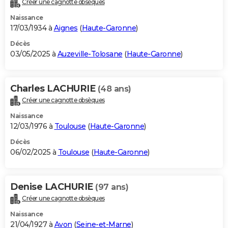
Créer une cagnotte obsèques
City break
Voyage de noces
Climat
Destinations
Voyage nature
Forum
+
PHOTO
Naissance
17/03/1934 à
Aignes
(
Haute-Garonne
)
GUIDES D'ACHAT
Décès
03/05/2025 à
Auzeville-Tolosane
(
Haute-Garonne
)
BONS PLANS
CARTE DE VOEUX
Charles LACHURIE
(48 ans)
Carte Bonne année
Carte Pâques
Carte de Noël
Carte Saint-Valentin
Carte d'anniversaire
DICTIONNAIRE
Créer une cagnotte obsèques
Biographies
Expressions
Dictionnaire
Citations
Proverbes
PROGRAMME TV
Naissance
12/03/1976 à
Toulouse
(
Haute-Garonne
)
COPAINS D'AVANT
Décès
06/02/2025 à
Toulouse
(
Haute-Garonne
)
Se connecter
Collèges
Universités
Service militaire
S'inscrire
Lycées
Primaires
Entreprises
Avis de recherche
AVIS DE DÉCÈS
FORUM
Denise LACHURIE
(97 ans)
Lifestyle
Sport
Television
Cinema
Bricolage
Culture
Auto
Voyage
Créer une cagnotte obsèques
Naissance
21/04/1927 à
Avon
(
Seine-et-Marne
)