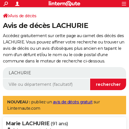
ACTUALITÉS
Connexion
S'inscrire
Avis de décès
Rechercher
Société
Education
Villes
Politique
Faits Divers
Monde
+
SPORT
Avis de décès LACHURIE
Football
Cyclisme
Forum
Coupe du monde 2026
Tennis
Rugby
CULTURE
Accédez gratuitement sur cette page au carnet des décès des
TNT
Cinéma
Musique
Programme TV
Streaming
Sorties cinéma
+
LACHURIE. Vous pouvez affiner votre recherche ou trouver un
FINANCE
avis de décès ou un avis d'obsèques plus ancien en tapant le
Impôts
Immobilier
Banque
Crédit
Retraite
Epargne
Risques naturels par ville
Assurance
AUTO
nom d'un défunt et/ou le nom ou le code postal d'une
commune dans le moteur de recherche ci-dessous.
Réserver un essai
Berlines
Forum auto
Essais
Citadines
SUV
+
HIGH-TECH
Meilleur smartphone
Ordinateurs
Guide high-tech
Mobiles
Internet
Jeux vidéo
+
BRICOLAGE
Aménagement intérieur
Cuisine
Jardinage
+
Forum
Extérieur
Salle de bains
Rangement
WEEK-END
Escapades
Expositions
Week-end nature
Guides de France
Patrimoine
Musées
+
LIFESTYLE
NOUVEAU :
publiez un
avis de décès gratuit
sur
Linternaute.com
Bien-être
Mode
+
Art de vivre
Loisirs
Modes de vie
SANTE
Marie LACHURIE
Guide de la santé
Médicaments
+
Alimentation
Maladies
Sommeil
(91 ans)
VOYAGE