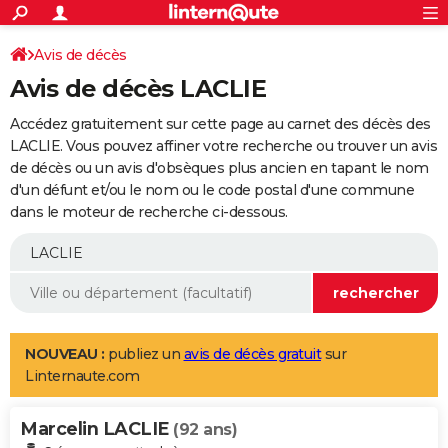
ACTUALITÉS
Connexion
S'inscrire
Avis de décès
Rechercher
Société
Education
Villes
Politique
Faits Divers
Monde
+
SPORT
Avis de décès LACLIE
Football
Cyclisme
Forum
Coupe du monde 2026
Tennis
Rugby
CULTURE
Accédez gratuitement sur cette page au carnet des décès des
TNT
Cinéma
Musique
Programme TV
Streaming
Sorties cinéma
+
LACLIE. Vous pouvez affiner votre recherche ou trouver un avis
FINANCE
de décès ou un avis d'obsèques plus ancien en tapant le nom
Impôts
Immobilier
Banque
Crédit
Retraite
Epargne
Risques naturels par ville
Assurance
AUTO
d'un défunt et/ou le nom ou le code postal d'une commune
dans le moteur de recherche ci-dessous.
Réserver un essai
Berlines
Forum auto
Essais
Citadines
SUV
+
HIGH-TECH
Meilleur smartphone
Ordinateurs
Guide high-tech
Mobiles
Internet
Jeux vidéo
+
BRICOLAGE
Aménagement intérieur
Cuisine
Jardinage
+
Forum
Extérieur
Salle de bains
Rangement
WEEK-END
Escapades
Expositions
Week-end nature
Guides de France
Patrimoine
Musées
+
LIFESTYLE
NOUVEAU :
publiez un
avis de décès gratuit
sur
Linternaute.com
Bien-être
Mode
+
Art de vivre
Loisirs
Modes de vie
SANTE
Marcelin LACLIE
Guide de la santé
Médicaments
+
Alimentation
Maladies
Sommeil
(92 ans)
VOYAGE