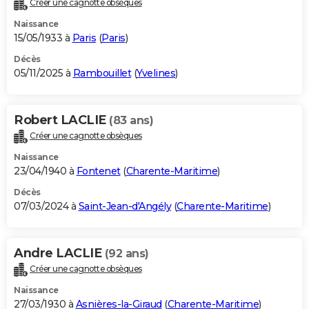
Créer une cagnotte obsèques
City break
Voyage de noces
Climat
Destinations
Voyage nature
Forum
+
PHOTO
Naissance
15/05/1933 à
Paris
(
Paris
)
GUIDES D'ACHAT
Décès
05/11/2025 à
Rambouillet
(
Yvelines
)
BONS PLANS
CARTE DE VOEUX
Robert LACLIE
(83 ans)
Carte Bonne année
Carte Pâques
Carte de Noël
Carte Saint-Valentin
Carte d'anniversaire
DICTIONNAIRE
Créer une cagnotte obsèques
Biographies
Expressions
Dictionnaire
Citations
Proverbes
PROGRAMME TV
Naissance
23/04/1940 à
Fontenet
(
Charente-Maritime
)
COPAINS D'AVANT
Décès
07/03/2024 à
Saint-Jean-d'Angély
(
Charente-Maritime
)
Se connecter
Collèges
Universités
Service militaire
S'inscrire
Lycées
Primaires
Entreprises
Avis de recherche
AVIS DE DÉCÈS
FORUM
Andre LACLIE
(92 ans)
Lifestyle
Sport
Television
Cinema
Bricolage
Culture
Auto
Voyage
Créer une cagnotte obsèques
Naissance
27/03/1930 à
Asnières-la-Giraud
(
Charente-Maritime
)