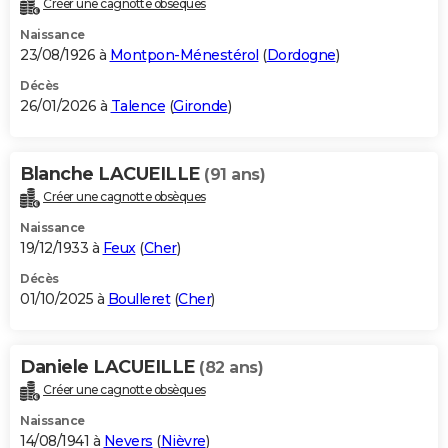
Créer une cagnotte obsèques
City break
Voyage de noces
Climat
Destinations
Voyage nature
Forum
+
PHOTO
Naissance
23/08/1926 à
Montpon-Ménestérol
(
Dordogne
)
GUIDES D'ACHAT
Décès
26/01/2026 à
Talence
(
Gironde
)
BONS PLANS
CARTE DE VOEUX
Blanche LACUEILLE
(91 ans)
Carte Bonne année
Carte Pâques
Carte de Noël
Carte Saint-Valentin
Carte d'anniversaire
DICTIONNAIRE
Créer une cagnotte obsèques
Biographies
Expressions
Dictionnaire
Citations
Proverbes
PROGRAMME TV
Naissance
19/12/1933 à
Feux
(
Cher
)
COPAINS D'AVANT
Décès
01/10/2025 à
Boulleret
(
Cher
)
Se connecter
Collèges
Universités
Service militaire
S'inscrire
Lycées
Primaires
Entreprises
Avis de recherche
AVIS DE DÉCÈS
FORUM
Daniele LACUEILLE
(82 ans)
Lifestyle
Sport
Television
Cinema
Bricolage
Culture
Auto
Voyage
Créer une cagnotte obsèques
Naissance
14/08/1941 à
Nevers
(
Nièvre
)