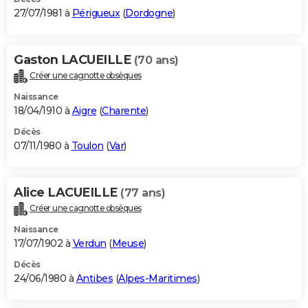
27/07/1981 à
Périgueux
(
Dordogne
)
Gaston LACUEILLE
(70 ans)
Créer une cagnotte obsèques
Naissance
18/04/1910 à
Aigre
(
Charente
)
Décès
07/11/1980 à
Toulon
(
Var
)
Alice LACUEILLE
(77 ans)
Créer une cagnotte obsèques
Naissance
17/07/1902 à
Verdun
(
Meuse
)
Décès
24/06/1980 à
Antibes
(
Alpes-Maritimes
)