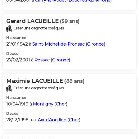
08/04/2001 à
Carry-le-Rouet
(
Bouches-du-Rhône
)
Gerard LACUEILLE
(59 ans)
Créer une cagnotte obsèques
Naissance
21/01/1942 à
Saint-Michel-de-Fronsac
(
Gironde
)
Décès
27/02/2001 à
Pessac
(
Gironde
)
Maximie LACUEILLE
(88 ans)
Créer une cagnotte obsèques
Naissance
10/04/1910 à
Montigny
(
Cher
)
Décès
28/12/1998 aux
Aix-d'Angillon
(
Cher
)