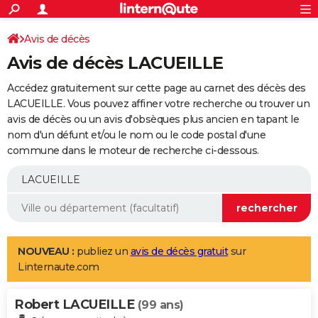
ACTUALITÉS
Connexion
S'inscrire
Avis de décès
Rechercher
Société
Education
Villes
Politique
Faits Divers
Monde
+
SPORT
Avis de décès LACUEILLE
Football
Cyclisme
Forum
Coupe du monde 2026
Tennis
Rugby
CULTURE
Accédez gratuitement sur cette page au carnet des décès des
TNT
Cinéma
Musique
Programme TV
Streaming
Sorties cinéma
+
LACUEILLE. Vous pouvez affiner votre recherche ou trouver un
FINANCE
avis de décès ou un avis d'obsèques plus ancien en tapant le
Impôts
Immobilier
Banque
Crédit
Retraite
Epargne
Risques naturels par ville
Assurance
AUTO
nom d'un défunt et/ou le nom ou le code postal d'une
commune dans le moteur de recherche ci-dessous.
Réserver un essai
Berlines
Forum auto
Essais
Citadines
SUV
+
HIGH-TECH
Meilleur smartphone
Ordinateurs
Guide high-tech
Mobiles
Internet
Jeux vidéo
+
BRICOLAGE
Aménagement intérieur
Cuisine
Jardinage
+
Forum
Extérieur
Salle de bains
Rangement
WEEK-END
Escapades
Expositions
Week-end nature
Guides de France
Patrimoine
Musées
+
LIFESTYLE
NOUVEAU :
publiez un
avis de décès gratuit
sur
Linternaute.com
Bien-être
Mode
+
Art de vivre
Loisirs
Modes de vie
SANTE
Robert LACUEILLE
Guide de la santé
Médicaments
+
Alimentation
Maladies
Sommeil
(99 ans)
VOYAGE