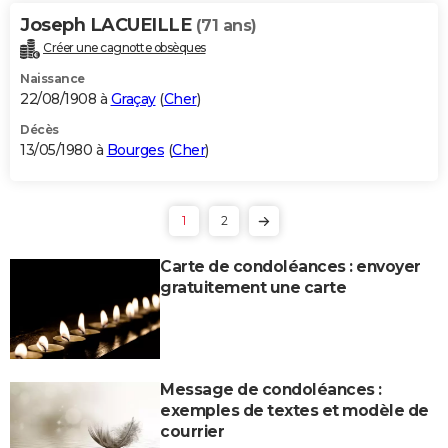
Joseph LACUEILLE
(71 ans)
Créer une cagnotte obsèques
Naissance
22/08/1908 à
Graçay
(
Cher
)
Décès
13/05/1980 à
Bourges
(
Cher
)
1
2
Carte de condoléances : envoyer
gratuitement une carte
Message de condoléances :
exemples de textes et modèle de
courrier