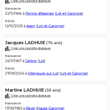
Créer une cagnotte obsèques
City break
Voyage de noces
Climat
Destinations
Voyage nature
Forum
+
PHOTO
Naissance
22/11/1946 à
Penne-d'Agenais
(
Lot-et-Garonne
)
GUIDES D'ACHAT
Décès
12/10/2025 à
Agen
(
Lot-et-Garonne
)
BONS PLANS
CARTE DE VOEUX
Jacques LADHUIE
(76 ans)
Carte Bonne année
Carte Pâques
Carte de Noël
Carte Saint-Valentin
Carte d'anniversaire
DICTIONNAIRE
Créer une cagnotte obsèques
Biographies
Expressions
Dictionnaire
Citations
Proverbes
PROGRAMME TV
Naissance
24/11/1947 à
Cahors
(
Lot
)
COPAINS D'AVANT
Décès
27/09/2024 à
Villeneuve-sur-Lot
(
Lot-et-Garonne
)
Se connecter
Collèges
Universités
Service militaire
S'inscrire
Lycées
Primaires
Entreprises
Avis de recherche
AVIS DE DÉCÈS
FORUM
Martine LADHUIE
(58 ans)
Lifestyle
Sport
Television
Cinema
Bricolage
Culture
Auto
Voyage
Créer une cagnotte obsèques
Naissance
17/09/1965 à
Revel
(
Haute-Garonne
)