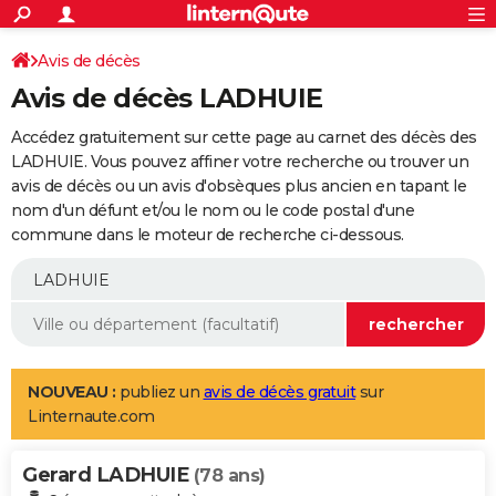
ACTUALITÉS
Connexion
S'inscrire
Avis de décès
Rechercher
Société
Education
Villes
Politique
Faits Divers
Monde
+
SPORT
Avis de décès LADHUIE
Football
Cyclisme
Forum
Coupe du monde 2026
Tennis
Rugby
CULTURE
Accédez gratuitement sur cette page au carnet des décès des
TNT
Cinéma
Musique
Programme TV
Streaming
Sorties cinéma
+
LADHUIE. Vous pouvez affiner votre recherche ou trouver un
FINANCE
avis de décès ou un avis d'obsèques plus ancien en tapant le
Impôts
Immobilier
Banque
Crédit
Retraite
Epargne
Risques naturels par ville
Assurance
AUTO
nom d'un défunt et/ou le nom ou le code postal d'une
commune dans le moteur de recherche ci-dessous.
Réserver un essai
Berlines
Forum auto
Essais
Citadines
SUV
+
HIGH-TECH
Meilleur smartphone
Ordinateurs
Guide high-tech
Mobiles
Internet
Jeux vidéo
+
BRICOLAGE
Aménagement intérieur
Cuisine
Jardinage
+
Forum
Extérieur
Salle de bains
Rangement
WEEK-END
Escapades
Expositions
Week-end nature
Guides de France
Patrimoine
Musées
+
LIFESTYLE
NOUVEAU :
publiez un
avis de décès gratuit
sur
Linternaute.com
Bien-être
Mode
+
Art de vivre
Loisirs
Modes de vie
SANTE
Gerard LADHUIE
Guide de la santé
Médicaments
+
Alimentation
Maladies
Sommeil
(78 ans)
VOYAGE