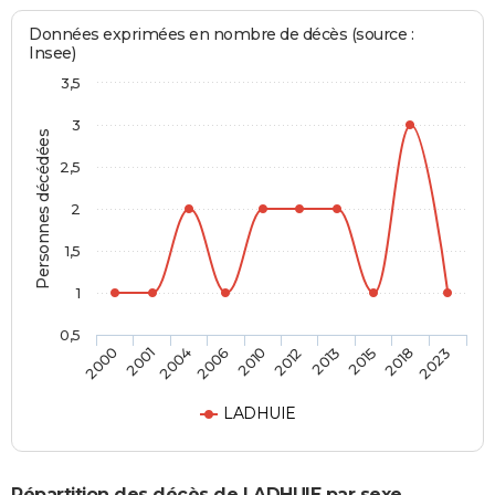
Données exprimées en nombre de décès (source :
Insee)
3,5
3
Personnes décédées
2,5
2
1,5
1
0,5
2004
2015
2010
2023
2001
2013
2006
2018
2000
2012
LADHUIE
Répartition des décès de LADHUIE par sexe