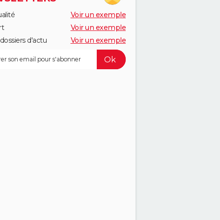
alité
Voir un exemple
rt
Voir un exemple
dossiers d'actu
Voir un exemple