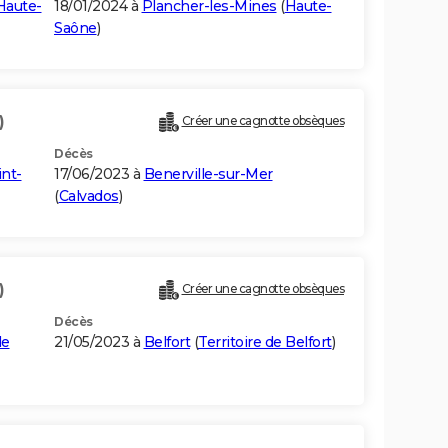
Haute-
18/01/2024 à
Plancher-les-Mines
(
Haute-
Saône
)
)
Créer une cagnotte obsèques
Décès
int-
17/06/2023 à
Benerville-sur-Mer
(
Calvados
)
)
Créer une cagnotte obsèques
Décès
de
21/05/2023 à
Belfort
(
Territoire de Belfort
)