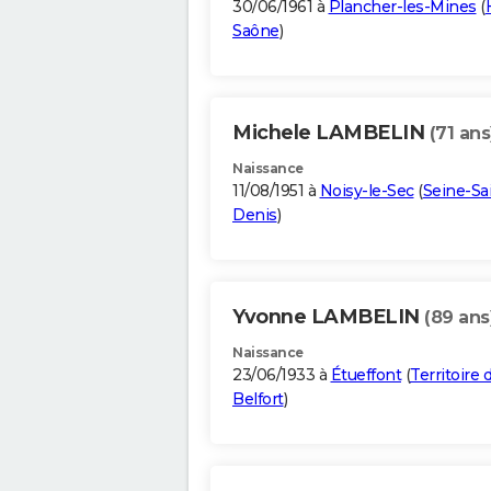
30/06/1961 à
Plancher-les-Mines
(
Saône
)
Michele LAMBELIN
(71 ans
Naissance
11/08/1951 à
Noisy-le-Sec
(
Seine-Sa
Denis
)
Yvonne LAMBELIN
(89 ans
Naissance
23/06/1933 à
Étueffont
(
Territoire 
Belfort
)