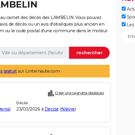
LAMBELIN
Actu
Spo
e au carnet des décès des LAMBELIN. Vous pouvez
 avis de décès ou un avis d'obsèques plus ancien en
Les 
nom ou le code postal d'une commune dans le moteur
s gratuit
sur Linternaute.com
Créer une cagnotte obsèques
Décès
Denis
)
23/03/2026 à
Decize
(
Nièvre
)