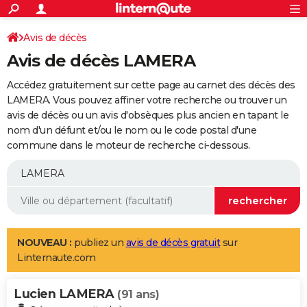
ACTUALITÉS
Connexion
S'inscrire
Avis de décès
Rechercher
Société
Education
Villes
Politique
Faits Divers
Monde
+
SPORT
Avis de décès LAMERA
Football
Cyclisme
Forum
Coupe du monde 2026
Tennis
Rugby
CULTURE
Accédez gratuitement sur cette page au carnet des décès des
TNT
Cinéma
Musique
Programme TV
Streaming
Sorties cinéma
+
LAMERA. Vous pouvez affiner votre recherche ou trouver un
FINANCE
avis de décès ou un avis d'obsèques plus ancien en tapant le
Impôts
Immobilier
Banque
Crédit
Retraite
Epargne
Risques naturels par ville
Assurance
AUTO
nom d'un défunt et/ou le nom ou le code postal d'une
commune dans le moteur de recherche ci-dessous.
Réserver un essai
Berlines
Forum auto
Essais
Citadines
SUV
+
HIGH-TECH
Meilleur smartphone
Ordinateurs
Guide high-tech
Mobiles
Internet
Jeux vidéo
+
BRICOLAGE
Aménagement intérieur
Cuisine
Jardinage
+
Forum
Extérieur
Salle de bains
Rangement
WEEK-END
Escapades
Expositions
Week-end nature
Guides de France
Patrimoine
Musées
+
LIFESTYLE
NOUVEAU :
publiez un
avis de décès gratuit
sur
Linternaute.com
Bien-être
Mode
+
Art de vivre
Loisirs
Modes de vie
SANTE
Lucien LAMERA
Guide de la santé
Médicaments
+
Alimentation
Maladies
Sommeil
(91 ans)
VOYAGE