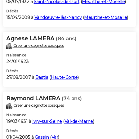
05/07/1932 à
Saint-Nicolas-de-Port
(
Meurthe-et-Moselle
)
Décès
15/04/2008 à
Vandœuvre-lès-Nancy
(
Meurthe-et-Moselle
)
Agnese LAMERA
(84 ans)
Créer une cagnotte obsèques
Naissance
24/01/1923
Décès
27/08/2007 à
Bastia
(
Haute-Corse
)
Raymond LAMERA
(74 ans)
Créer une cagnotte obsèques
Naissance
19/03/1931 à
Ivry-sur-Seine
(
Val-de-Marne
)
Décès
01/04/2005 à
Gassin
(
Var
)