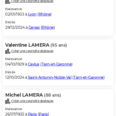
Créer une cagnotte obsèques
City break
Voyage de noces
Climat
Destinations
Voyage nature
Forum
+
PHOTO
Naissance
02/01/1933 à
Lyon
(
Rhône
)
GUIDES D'ACHAT
Décès
29/12/2024 à
Genas
(
Rhône
)
BONS PLANS
CARTE DE VOEUX
Valentine LAMERA
(95 ans)
Carte Bonne année
Carte Pâques
Carte de Noël
Carte Saint-Valentin
Carte d'anniversaire
DICTIONNAIRE
Créer une cagnotte obsèques
Biographies
Expressions
Dictionnaire
Citations
Proverbes
PROGRAMME TV
Naissance
04/10/1929 à
Caylus
(
Tarn-et-Garonne
)
COPAINS D'AVANT
Décès
12/10/2024 à
Saint-Antonin-Noble-Val
(
Tarn-et-Garonne
)
Se connecter
Collèges
Universités
Service militaire
S'inscrire
Lycées
Primaires
Entreprises
Avis de recherche
AVIS DE DÉCÈS
FORUM
Michel LAMERA
(88 ans)
Lifestyle
Sport
Television
Cinema
Bricolage
Culture
Auto
Voyage
Créer une cagnotte obsèques
Naissance
26/07/1935 à
Paris
(
Paris
)