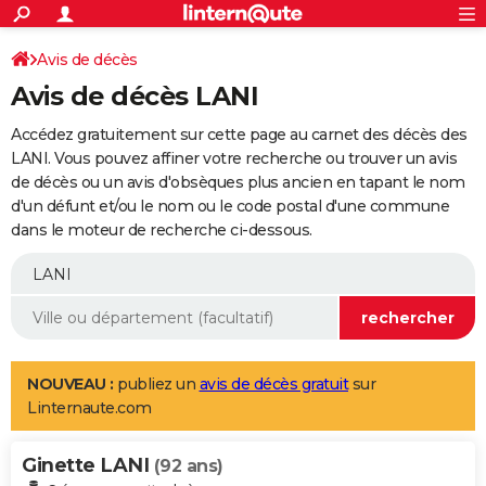
ACTUALITÉS
Connexion
S'inscrire
Avis de décès
Rechercher
Société
Education
Villes
Politique
Faits Divers
Monde
+
SPORT
Avis de décès LANI
Football
Cyclisme
Forum
Coupe du monde 2026
Tennis
Rugby
CULTURE
Accédez gratuitement sur cette page au carnet des décès des
TNT
Cinéma
Musique
Programme TV
Streaming
Sorties cinéma
+
LANI. Vous pouvez affiner votre recherche ou trouver un avis
FINANCE
de décès ou un avis d'obsèques plus ancien en tapant le nom
Impôts
Immobilier
Banque
Crédit
Retraite
Epargne
Risques naturels par ville
Assurance
AUTO
d'un défunt et/ou le nom ou le code postal d'une commune
dans le moteur de recherche ci-dessous.
Réserver un essai
Berlines
Forum auto
Essais
Citadines
SUV
+
HIGH-TECH
Meilleur smartphone
Ordinateurs
Guide high-tech
Mobiles
Internet
Jeux vidéo
+
BRICOLAGE
Aménagement intérieur
Cuisine
Jardinage
+
Forum
Extérieur
Salle de bains
Rangement
WEEK-END
Escapades
Expositions
Week-end nature
Guides de France
Patrimoine
Musées
+
LIFESTYLE
NOUVEAU :
publiez un
avis de décès gratuit
sur
Linternaute.com
Bien-être
Mode
+
Art de vivre
Loisirs
Modes de vie
SANTE
Ginette LANI
Guide de la santé
Médicaments
+
Alimentation
Maladies
Sommeil
(92 ans)
VOYAGE