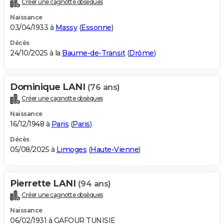
Créer une cagnotte obsèques
City break
Voyage de noces
Climat
Destinations
Voyage nature
Forum
+
PHOTO
Naissance
03/04/1933 à
Massy
(
Essonne
)
GUIDES D'ACHAT
Décès
24/10/2025 à la
Baume-de-Transit
(
Drôme
)
BONS PLANS
CARTE DE VOEUX
Dominique LANI
(76 ans)
Carte Bonne année
Carte Pâques
Carte de Noël
Carte Saint-Valentin
Carte d'anniversaire
DICTIONNAIRE
Créer une cagnotte obsèques
Biographies
Expressions
Dictionnaire
Citations
Proverbes
PROGRAMME TV
Naissance
16/12/1948 à
Paris
(
Paris
)
COPAINS D'AVANT
Décès
05/08/2025 à
Limoges
(
Haute-Vienne
)
Se connecter
Collèges
Universités
Service militaire
S'inscrire
Lycées
Primaires
Entreprises
Avis de recherche
AVIS DE DÉCÈS
FORUM
Pierrette LANI
(94 ans)
Lifestyle
Sport
Television
Cinema
Bricolage
Culture
Auto
Voyage
Créer une cagnotte obsèques
Naissance
06/02/1931 à GAFOUR TUNISIE