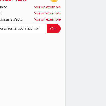
alité
Voir un exemple
rt
Voir un exemple
dossiers d'actu
Voir un exemple