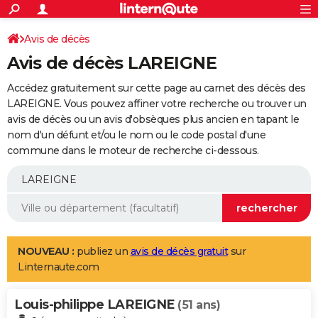
ACTUALITÉS
Connexion
S'inscrire
Avis de décès
Rechercher
Société
Education
Villes
Politique
Faits Divers
Monde
+
SPORT
Avis de décès LAREIGNE
Football
Cyclisme
Forum
Coupe du monde 2026
Tennis
Rugby
CULTURE
Accédez gratuitement sur cette page au carnet des décès des
TNT
Cinéma
Musique
Programme TV
Streaming
Sorties cinéma
+
LAREIGNE. Vous pouvez affiner votre recherche ou trouver un
FINANCE
avis de décès ou un avis d'obsèques plus ancien en tapant le
Impôts
Immobilier
Banque
Crédit
Retraite
Epargne
Risques naturels par ville
Assurance
AUTO
nom d'un défunt et/ou le nom ou le code postal d'une
commune dans le moteur de recherche ci-dessous.
Réserver un essai
Berlines
Forum auto
Essais
Citadines
SUV
+
HIGH-TECH
Meilleur smartphone
Ordinateurs
Guide high-tech
Mobiles
Internet
Jeux vidéo
+
BRICOLAGE
Aménagement intérieur
Cuisine
Jardinage
+
Forum
Extérieur
Salle de bains
Rangement
WEEK-END
Escapades
Expositions
Week-end nature
Guides de France
Patrimoine
Musées
+
LIFESTYLE
NOUVEAU :
publiez un
avis de décès gratuit
sur
Linternaute.com
Bien-être
Mode
+
Art de vivre
Loisirs
Modes de vie
SANTE
Louis-philippe LAREIGNE
Guide de la santé
Médicaments
+
Alimentation
Maladies
Sommeil
(51 ans)
VOYAGE