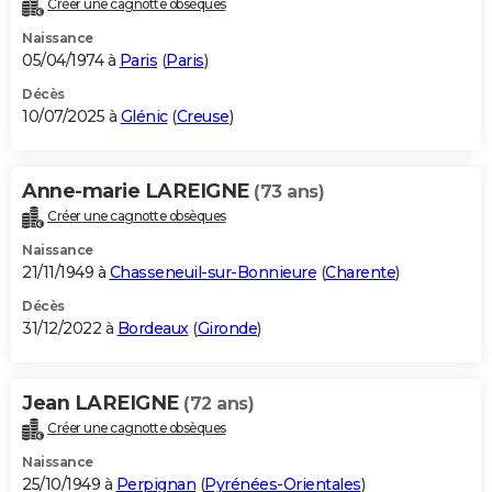
Créer une cagnotte obsèques
City break
Voyage de noces
Climat
Destinations
Voyage nature
Forum
+
PHOTO
Naissance
05/04/1974 à
Paris
(
Paris
)
GUIDES D'ACHAT
Décès
10/07/2025 à
Glénic
(
Creuse
)
BONS PLANS
CARTE DE VOEUX
Anne-marie LAREIGNE
(73 ans)
Carte Bonne année
Carte Pâques
Carte de Noël
Carte Saint-Valentin
Carte d'anniversaire
DICTIONNAIRE
Créer une cagnotte obsèques
Biographies
Expressions
Dictionnaire
Citations
Proverbes
PROGRAMME TV
Naissance
21/11/1949 à
Chasseneuil-sur-Bonnieure
(
Charente
)
COPAINS D'AVANT
Décès
31/12/2022 à
Bordeaux
(
Gironde
)
Se connecter
Collèges
Universités
Service militaire
S'inscrire
Lycées
Primaires
Entreprises
Avis de recherche
AVIS DE DÉCÈS
FORUM
Jean LAREIGNE
(72 ans)
Lifestyle
Sport
Television
Cinema
Bricolage
Culture
Auto
Voyage
Créer une cagnotte obsèques
Naissance
25/10/1949 à
Perpignan
(
Pyrénées-Orientales
)