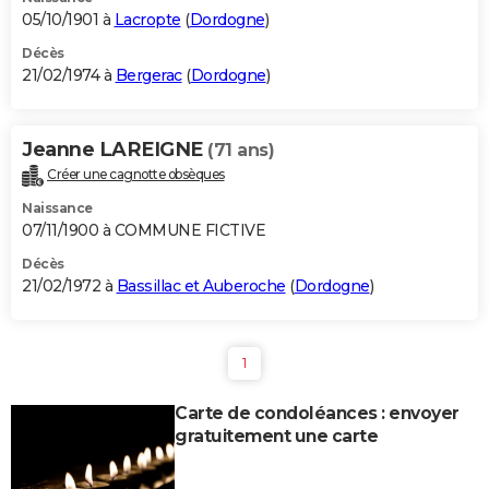
05/10/1901 à
Lacropte
(
Dordogne
)
Décès
21/02/1974 à
Bergerac
(
Dordogne
)
Jeanne LAREIGNE
(71 ans)
Créer une cagnotte obsèques
Naissance
07/11/1900 à COMMUNE FICTIVE
Décès
21/02/1972 à
Bassillac et Auberoche
(
Dordogne
)
1
Carte de condoléances : envoyer
gratuitement une carte