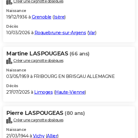
Créer une cagnotte obsèques
City break
Voyage de noces
Climat
Destinations
Voyage nature
Forum
+
PHOTO
Naissance
19/12/1936 à
Grenoble
(
Isère
)
GUIDES D'ACHAT
Décès
10/03/2026 à
Roquebrune-sur-Argens
(
Var
)
BONS PLANS
CARTE DE VOEUX
Martine LASPOUGEAS
(66 ans)
Carte Bonne année
Carte Pâques
Carte de Noël
Carte Saint-Valentin
Carte d'anniversaire
DICTIONNAIRE
Créer une cagnotte obsèques
Biographies
Expressions
Dictionnaire
Citations
Proverbes
PROGRAMME TV
Naissance
03/05/1959 à FRIBOURG EN BRISGAU ALLEMAGNE
COPAINS D'AVANT
Décès
27/07/2025 à
Limoges
(
Haute-Vienne
)
Se connecter
Collèges
Universités
Service militaire
S'inscrire
Lycées
Primaires
Entreprises
Avis de recherche
AVIS DE DÉCÈS
FORUM
Pierre LASPOUGEAS
(80 ans)
Lifestyle
Sport
Television
Cinema
Bricolage
Culture
Auto
Voyage
Créer une cagnotte obsèques
Naissance
21/03/1944 à
Vichy
(
Allier
)