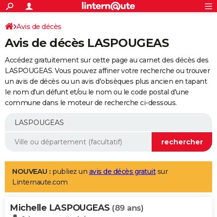
ACTUALITÉS
Connexion
S'inscrire
Avis de décès
Rechercher
Société
Education
Villes
Politique
Faits Divers
Monde
+
SPORT
Avis de décès LASPOUGEAS
Football
Cyclisme
Forum
Coupe du monde 2026
Tennis
Rugby
CULTURE
Accédez gratuitement sur cette page au carnet des décès des
TNT
Cinéma
Musique
Programme TV
Streaming
Sorties cinéma
+
LASPOUGEAS. Vous pouvez affiner votre recherche ou trouver
FINANCE
un avis de décès ou un avis d'obsèques plus ancien en tapant
Impôts
Immobilier
Banque
Crédit
Retraite
Epargne
Risques naturels par ville
Assurance
AUTO
le nom d'un défunt et/ou le nom ou le code postal d'une
commune dans le moteur de recherche ci-dessous.
Réserver un essai
Berlines
Forum auto
Essais
Citadines
SUV
+
HIGH-TECH
Meilleur smartphone
Ordinateurs
Guide high-tech
Mobiles
Internet
Jeux vidéo
+
BRICOLAGE
Aménagement intérieur
Cuisine
Jardinage
+
Forum
Extérieur
Salle de bains
Rangement
WEEK-END
Escapades
Expositions
Week-end nature
Guides de France
Patrimoine
Musées
+
LIFESTYLE
NOUVEAU :
publiez un
avis de décès gratuit
sur
Linternaute.com
Bien-être
Mode
+
Art de vivre
Loisirs
Modes de vie
SANTE
Michelle LASPOUGEAS
Guide de la santé
Médicaments
+
Alimentation
Maladies
Sommeil
(89 ans)
VOYAGE