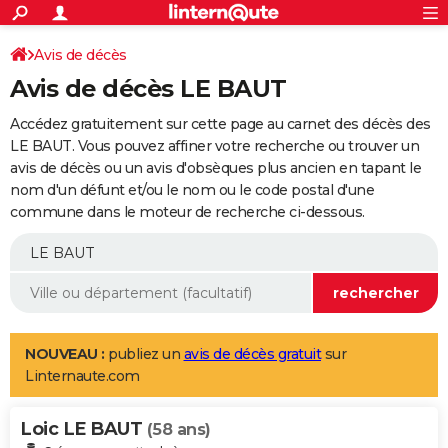
ACTUALITÉS
Connexion
S'inscrire
Avis de décès
Rechercher
Société
Education
Villes
Politique
Faits Divers
Monde
+
SPORT
Avis de décès LE BAUT
Football
Cyclisme
Forum
Coupe du monde 2026
Tennis
Rugby
CULTURE
Accédez gratuitement sur cette page au carnet des décès des
TNT
Cinéma
Musique
Programme TV
Streaming
Sorties cinéma
+
LE BAUT. Vous pouvez affiner votre recherche ou trouver un
FINANCE
avis de décès ou un avis d'obsèques plus ancien en tapant le
Impôts
Immobilier
Banque
Crédit
Retraite
Epargne
Risques naturels par ville
Assurance
AUTO
nom d'un défunt et/ou le nom ou le code postal d'une
commune dans le moteur de recherche ci-dessous.
Réserver un essai
Berlines
Forum auto
Essais
Citadines
SUV
+
HIGH-TECH
Meilleur smartphone
Ordinateurs
Guide high-tech
Mobiles
Internet
Jeux vidéo
+
BRICOLAGE
Aménagement intérieur
Cuisine
Jardinage
+
Forum
Extérieur
Salle de bains
Rangement
WEEK-END
Escapades
Expositions
Week-end nature
Guides de France
Patrimoine
Musées
+
LIFESTYLE
NOUVEAU :
publiez un
avis de décès gratuit
sur
Linternaute.com
Bien-être
Mode
+
Art de vivre
Loisirs
Modes de vie
SANTE
Loic LE BAUT
Guide de la santé
Médicaments
+
Alimentation
Maladies
Sommeil
(58 ans)
VOYAGE