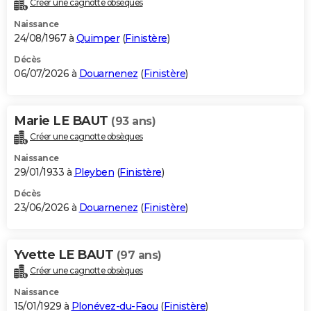
Créer une cagnotte obsèques
City break
Voyage de noces
Climat
Destinations
Voyage nature
Forum
+
PHOTO
Naissance
24/08/1967 à
Quimper
(
Finistère
)
GUIDES D'ACHAT
Décès
06/07/2026 à
Douarnenez
(
Finistère
)
BONS PLANS
CARTE DE VOEUX
Marie LE BAUT
(93 ans)
Carte Bonne année
Carte Pâques
Carte de Noël
Carte Saint-Valentin
Carte d'anniversaire
DICTIONNAIRE
Créer une cagnotte obsèques
Biographies
Expressions
Dictionnaire
Citations
Proverbes
PROGRAMME TV
Naissance
29/01/1933 à
Pleyben
(
Finistère
)
COPAINS D'AVANT
Décès
23/06/2026 à
Douarnenez
(
Finistère
)
Se connecter
Collèges
Universités
Service militaire
S'inscrire
Lycées
Primaires
Entreprises
Avis de recherche
AVIS DE DÉCÈS
FORUM
Yvette LE BAUT
(97 ans)
Lifestyle
Sport
Television
Cinema
Bricolage
Culture
Auto
Voyage
Créer une cagnotte obsèques
Naissance
15/01/1929 à
Plonévez-du-Faou
(
Finistère
)