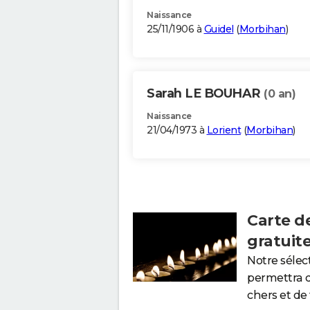
Naissance
25/11/1906 à
Guidel
(
Morbihan
)
Sarah LE BOUHAR
(0 an)
Naissance
21/04/1973 à
Lorient
(
Morbihan
)
Carte d
gratuit
Notre sélec
permettra 
chers et de