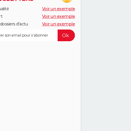
alité
Voir un exemple
rt
Voir un exemple
dossiers d'actu
Voir un exemple