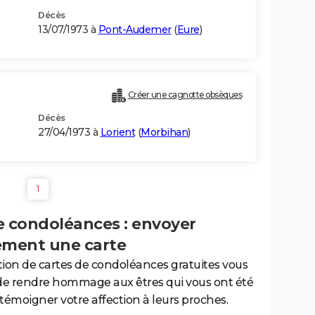
Décès
13/07/1973 à
Pont-Audemer
(
Eure
)
Créer une cagnotte obsèques
Décès
27/04/1973 à
Lorient
(
Morbihan
)
1
e condoléances : envoyer
ement une carte
tion de cartes de condoléances gratuites vous
de rendre hommage aux êtres qui vous ont été
 témoigner votre affection à leurs proches.