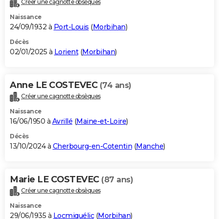
Créer une cagnotte obsèques
City break
Voyage de noces
Climat
Destinations
Voyage nature
Forum
+
PHOTO
Naissance
24/09/1932 à
Port-Louis
(
Morbihan
)
GUIDES D'ACHAT
Décès
02/01/2025 à
Lorient
(
Morbihan
)
BONS PLANS
CARTE DE VOEUX
Anne LE COSTEVEC
(74 ans)
Carte Bonne année
Carte Pâques
Carte de Noël
Carte Saint-Valentin
Carte d'anniversaire
DICTIONNAIRE
Créer une cagnotte obsèques
Biographies
Expressions
Dictionnaire
Citations
Proverbes
PROGRAMME TV
Naissance
16/06/1950 à
Avrillé
(
Maine-et-Loire
)
COPAINS D'AVANT
Décès
13/10/2024 à
Cherbourg-en-Cotentin
(
Manche
)
Se connecter
Collèges
Universités
Service militaire
S'inscrire
Lycées
Primaires
Entreprises
Avis de recherche
AVIS DE DÉCÈS
FORUM
Marie LE COSTEVEC
(87 ans)
Lifestyle
Sport
Television
Cinema
Bricolage
Culture
Auto
Voyage
Créer une cagnotte obsèques
Naissance
29/06/1935 à
Locmiquélic
(
Morbihan
)