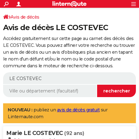
ACTUALITÉS
Connexion
S'inscrire
Avis de décès
Rechercher
Société
Education
Villes
Politique
Faits Divers
Monde
+
SPORT
Avis de décès LE COSTEVEC
Football
Cyclisme
Forum
Coupe du monde 2026
Tennis
Rugby
CULTURE
Accédez gratuitement sur cette page au carnet des décès des
TNT
Cinéma
Musique
Programme TV
Streaming
Sorties cinéma
+
LE COSTEVEC. Vous pouvez affiner votre recherche ou trouver
FINANCE
un avis de décès ou un avis d'obsèques plus ancien en tapant
Impôts
Immobilier
Banque
Crédit
Retraite
Epargne
Risques naturels par ville
Assurance
AUTO
le nom d'un défunt et/ou le nom ou le code postal d'une
commune dans le moteur de recherche ci-dessous.
Réserver un essai
Berlines
Forum auto
Essais
Citadines
SUV
+
HIGH-TECH
Meilleur smartphone
Ordinateurs
Guide high-tech
Mobiles
Internet
Jeux vidéo
+
BRICOLAGE
Aménagement intérieur
Cuisine
Jardinage
+
Forum
Extérieur
Salle de bains
Rangement
WEEK-END
Escapades
Expositions
Week-end nature
Guides de France
Patrimoine
Musées
+
LIFESTYLE
NOUVEAU :
publiez un
avis de décès gratuit
sur
Linternaute.com
Bien-être
Mode
+
Art de vivre
Loisirs
Modes de vie
SANTE
Marie LE COSTEVEC
Guide de la santé
Médicaments
+
Alimentation
Maladies
Sommeil
(92 ans)
VOYAGE