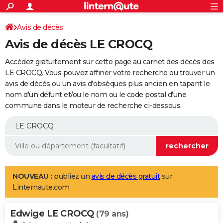
ACTUALITÉS
Connexion
S'inscrire
Avis de décès
Rechercher
Société
Education
Villes
Politique
Faits Divers
Monde
+
SPORT
Avis de décès LE CROCQ
Football
Cyclisme
Forum
Coupe du monde 2026
Tennis
Rugby
CULTURE
Accédez gratuitement sur cette page au carnet des décès des
TNT
Cinéma
Musique
Programme TV
Streaming
Sorties cinéma
+
LE CROCQ. Vous pouvez affiner votre recherche ou trouver un
FINANCE
avis de décès ou un avis d'obsèques plus ancien en tapant le
Impôts
Immobilier
Banque
Crédit
Retraite
Epargne
Risques naturels par ville
Assurance
AUTO
nom d'un défunt et/ou le nom ou le code postal d'une
commune dans le moteur de recherche ci-dessous.
Réserver un essai
Berlines
Forum auto
Essais
Citadines
SUV
+
HIGH-TECH
Meilleur smartphone
Ordinateurs
Guide high-tech
Mobiles
Internet
Jeux vidéo
+
BRICOLAGE
Aménagement intérieur
Cuisine
Jardinage
+
Forum
Extérieur
Salle de bains
Rangement
WEEK-END
Escapades
Expositions
Week-end nature
Guides de France
Patrimoine
Musées
+
LIFESTYLE
NOUVEAU :
publiez un
avis de décès gratuit
sur
Linternaute.com
Bien-être
Mode
+
Art de vivre
Loisirs
Modes de vie
SANTE
Edwige LE CROCQ
Guide de la santé
Médicaments
+
Alimentation
Maladies
Sommeil
(79 ans)
VOYAGE