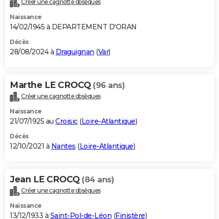
Créer une cagnotte obsèques
City break
Voyage de noces
Climat
Destinations
Voyage nature
Forum
+
PHOTO
Naissance
14/02/1945 à DEPARTEMENT D'ORAN
GUIDES D'ACHAT
Décès
28/08/2024 à
Draguignan
(
Var
)
BONS PLANS
CARTE DE VOEUX
Marthe LE CROCQ
(96 ans)
Carte Bonne année
Carte Pâques
Carte de Noël
Carte Saint-Valentin
Carte d'anniversaire
DICTIONNAIRE
Créer une cagnotte obsèques
Biographies
Expressions
Dictionnaire
Citations
Proverbes
PROGRAMME TV
Naissance
21/07/1925 au
Croisic
(
Loire-Atlantique
)
COPAINS D'AVANT
Décès
12/10/2021 à
Nantes
(
Loire-Atlantique
)
Se connecter
Collèges
Universités
Service militaire
S'inscrire
Lycées
Primaires
Entreprises
Avis de recherche
AVIS DE DÉCÈS
FORUM
Jean LE CROCQ
(84 ans)
Lifestyle
Sport
Television
Cinema
Bricolage
Culture
Auto
Voyage
Créer une cagnotte obsèques
Naissance
13/12/1933 à
Saint-Pol-de-Léon
(
Finistère
)