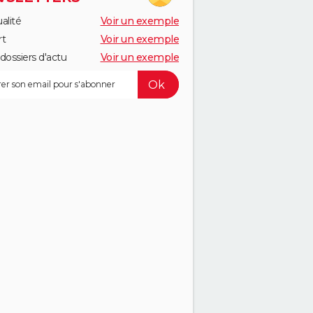
alité
Voir un exemple
rt
Voir un exemple
dossiers d'actu
Voir un exemple