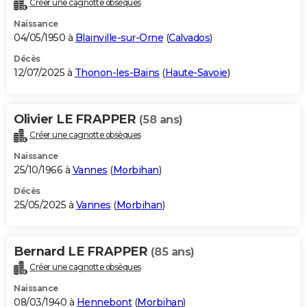
Créer une cagnotte obsèques
City break
Voyage de noces
Climat
Destinations
Voyage nature
Forum
+
PHOTO
Naissance
04/05/1950 à
Blainville-sur-Orne
(
Calvados
)
GUIDES D'ACHAT
Décès
12/07/2025 à
Thonon-les-Bains
(
Haute-Savoie
)
BONS PLANS
CARTE DE VOEUX
Olivier LE FRAPPER
(58 ans)
Carte Bonne année
Carte Pâques
Carte de Noël
Carte Saint-Valentin
Carte d'anniversaire
DICTIONNAIRE
Créer une cagnotte obsèques
Biographies
Expressions
Dictionnaire
Citations
Proverbes
PROGRAMME TV
Naissance
25/10/1966 à
Vannes
(
Morbihan
)
COPAINS D'AVANT
Décès
25/05/2025 à
Vannes
(
Morbihan
)
Se connecter
Collèges
Universités
Service militaire
S'inscrire
Lycées
Primaires
Entreprises
Avis de recherche
AVIS DE DÉCÈS
FORUM
Bernard LE FRAPPER
(85 ans)
Lifestyle
Sport
Television
Cinema
Bricolage
Culture
Auto
Voyage
Créer une cagnotte obsèques
Naissance
08/03/1940 à
Hennebont
(
Morbihan
)