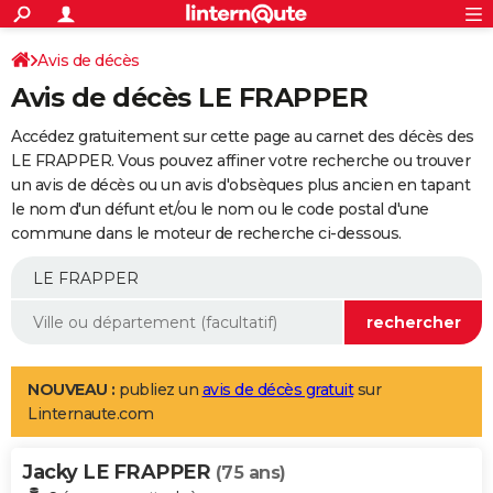
ACTUALITÉS
Connexion
S'inscrire
Avis de décès
Rechercher
Société
Education
Villes
Politique
Faits Divers
Monde
+
SPORT
Avis de décès LE FRAPPER
Football
Cyclisme
Forum
Coupe du monde 2026
Tennis
Rugby
CULTURE
Accédez gratuitement sur cette page au carnet des décès des
TNT
Cinéma
Musique
Programme TV
Streaming
Sorties cinéma
+
LE FRAPPER. Vous pouvez affiner votre recherche ou trouver
FINANCE
un avis de décès ou un avis d'obsèques plus ancien en tapant
Impôts
Immobilier
Banque
Crédit
Retraite
Epargne
Risques naturels par ville
Assurance
AUTO
le nom d'un défunt et/ou le nom ou le code postal d'une
commune dans le moteur de recherche ci-dessous.
Réserver un essai
Berlines
Forum auto
Essais
Citadines
SUV
+
HIGH-TECH
Meilleur smartphone
Ordinateurs
Guide high-tech
Mobiles
Internet
Jeux vidéo
+
BRICOLAGE
Aménagement intérieur
Cuisine
Jardinage
+
Forum
Extérieur
Salle de bains
Rangement
WEEK-END
Escapades
Expositions
Week-end nature
Guides de France
Patrimoine
Musées
+
LIFESTYLE
NOUVEAU :
publiez un
avis de décès gratuit
sur
Linternaute.com
Bien-être
Mode
+
Art de vivre
Loisirs
Modes de vie
SANTE
Jacky LE FRAPPER
Guide de la santé
Médicaments
+
Alimentation
Maladies
Sommeil
(75 ans)
VOYAGE