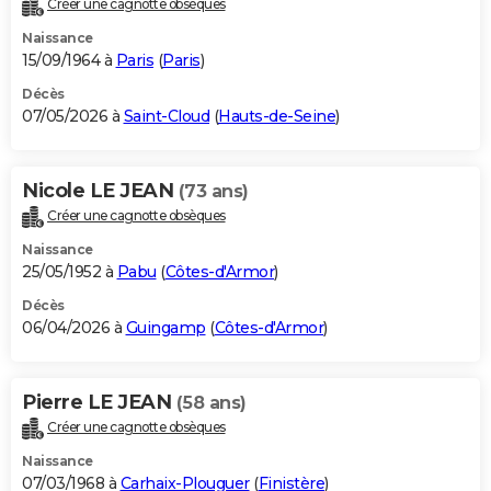
Créer une cagnotte obsèques
City break
Voyage de noces
Climat
Destinations
Voyage nature
Forum
+
PHOTO
Naissance
15/09/1964 à
Paris
(
Paris
)
GUIDES D'ACHAT
Décès
07/05/2026 à
Saint-Cloud
(
Hauts-de-Seine
)
BONS PLANS
CARTE DE VOEUX
Nicole LE JEAN
(73 ans)
Carte Bonne année
Carte Pâques
Carte de Noël
Carte Saint-Valentin
Carte d'anniversaire
DICTIONNAIRE
Créer une cagnotte obsèques
Biographies
Expressions
Dictionnaire
Citations
Proverbes
PROGRAMME TV
Naissance
25/05/1952 à
Pabu
(
Côtes-d'Armor
)
COPAINS D'AVANT
Décès
06/04/2026 à
Guingamp
(
Côtes-d'Armor
)
Se connecter
Collèges
Universités
Service militaire
S'inscrire
Lycées
Primaires
Entreprises
Avis de recherche
AVIS DE DÉCÈS
FORUM
Pierre LE JEAN
(58 ans)
Lifestyle
Sport
Television
Cinema
Bricolage
Culture
Auto
Voyage
Créer une cagnotte obsèques
Naissance
07/03/1968 à
Carhaix-Plouguer
(
Finistère
)