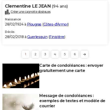
Clementine LE JEAN
(94 ans)
Créer une cagnotte obsèques
Naissance
28/02/1924 à
Plougras
(
Côtes-d'Armor
)
Décès
28/02/2018 à
Guerlesquin
(
Finistère
)
1
2
3
4
5
6
Carte de condoléances : envoyer
gratuitement une carte
Message de condoléances :
exemples de textes et modèle de
courrier