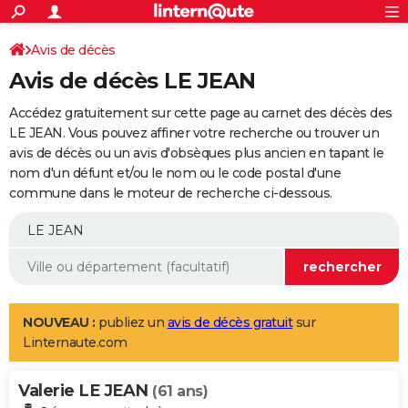
ACTUALITÉS
Connexion
S'inscrire
Avis de décès
Rechercher
Société
Education
Villes
Politique
Faits Divers
Monde
+
SPORT
Avis de décès LE JEAN
Football
Cyclisme
Forum
Coupe du monde 2026
Tennis
Rugby
CULTURE
Accédez gratuitement sur cette page au carnet des décès des
TNT
Cinéma
Musique
Programme TV
Streaming
Sorties cinéma
+
LE JEAN. Vous pouvez affiner votre recherche ou trouver un
FINANCE
avis de décès ou un avis d'obsèques plus ancien en tapant le
Impôts
Immobilier
Banque
Crédit
Retraite
Epargne
Risques naturels par ville
Assurance
AUTO
nom d'un défunt et/ou le nom ou le code postal d'une
commune dans le moteur de recherche ci-dessous.
Réserver un essai
Berlines
Forum auto
Essais
Citadines
SUV
+
HIGH-TECH
Meilleur smartphone
Ordinateurs
Guide high-tech
Mobiles
Internet
Jeux vidéo
+
BRICOLAGE
Aménagement intérieur
Cuisine
Jardinage
+
Forum
Extérieur
Salle de bains
Rangement
WEEK-END
Escapades
Expositions
Week-end nature
Guides de France
Patrimoine
Musées
+
LIFESTYLE
NOUVEAU :
publiez un
avis de décès gratuit
sur
Linternaute.com
Bien-être
Mode
+
Art de vivre
Loisirs
Modes de vie
SANTE
Valerie LE JEAN
Guide de la santé
Médicaments
+
Alimentation
Maladies
Sommeil
(61 ans)
VOYAGE