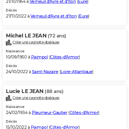
21/10/1954 à
Verneuil d'Avre et d'Iton
(
Eure
)
Décès
27/11/2022 à
Verneuil d'Avre et d'Iton
(
Eure
)
Michel LE JEAN
(72 ans)
Créer une cagnotte obsèques
Naissance
10/09/1950 à
Paimpol
(
Côtes-d'Armor
)
Décès
24/10/2022 à
Saint-Nazaire
(
Loire-Atlantique
)
Lucie LE JEAN
(88 ans)
Créer une cagnotte obsèques
Naissance
24/02/1934 à
Pleumeur-Gautier
(
Côtes-d'Armor
)
Décès
15/10/2022 à
Paimpol
(
Côtes-d'Armor
)