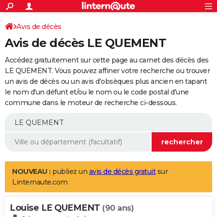
ACTUALITÉS
Connexion
S'inscrire
Avis de décès
Rechercher
Société
Education
Villes
Politique
Faits Divers
Monde
+
SPORT
Avis de décès LE QUEMENT
Football
Cyclisme
Forum
Coupe du monde 2026
Tennis
Rugby
CULTURE
Accédez gratuitement sur cette page au carnet des décès des
TNT
Cinéma
Musique
Programme TV
Streaming
Sorties cinéma
+
LE QUEMENT. Vous pouvez affiner votre recherche ou trouver
FINANCE
un avis de décès ou un avis d'obsèques plus ancien en tapant
Impôts
Immobilier
Banque
Crédit
Retraite
Epargne
Risques naturels par ville
Assurance
AUTO
le nom d'un défunt et/ou le nom ou le code postal d'une
commune dans le moteur de recherche ci-dessous.
Réserver un essai
Berlines
Forum auto
Essais
Citadines
SUV
+
HIGH-TECH
Meilleur smartphone
Ordinateurs
Guide high-tech
Mobiles
Internet
Jeux vidéo
+
BRICOLAGE
Aménagement intérieur
Cuisine
Jardinage
+
Forum
Extérieur
Salle de bains
Rangement
WEEK-END
Escapades
Expositions
Week-end nature
Guides de France
Patrimoine
Musées
+
LIFESTYLE
NOUVEAU :
publiez un
avis de décès gratuit
sur
Linternaute.com
Bien-être
Mode
+
Art de vivre
Loisirs
Modes de vie
SANTE
Louise LE QUEMENT
Guide de la santé
Médicaments
+
Alimentation
Maladies
Sommeil
(90 ans)
VOYAGE