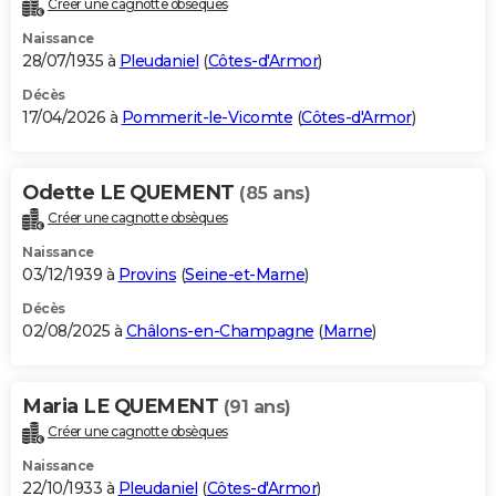
Créer une cagnotte obsèques
City break
Voyage de noces
Climat
Destinations
Voyage nature
Forum
+
PHOTO
Naissance
28/07/1935 à
Pleudaniel
(
Côtes-d'Armor
)
GUIDES D'ACHAT
Décès
17/04/2026 à
Pommerit-le-Vicomte
(
Côtes-d'Armor
)
BONS PLANS
CARTE DE VOEUX
Odette LE QUEMENT
(85 ans)
Carte Bonne année
Carte Pâques
Carte de Noël
Carte Saint-Valentin
Carte d'anniversaire
DICTIONNAIRE
Créer une cagnotte obsèques
Biographies
Expressions
Dictionnaire
Citations
Proverbes
PROGRAMME TV
Naissance
03/12/1939 à
Provins
(
Seine-et-Marne
)
COPAINS D'AVANT
Décès
02/08/2025 à
Châlons-en-Champagne
(
Marne
)
Se connecter
Collèges
Universités
Service militaire
S'inscrire
Lycées
Primaires
Entreprises
Avis de recherche
AVIS DE DÉCÈS
FORUM
Maria LE QUEMENT
(91 ans)
Lifestyle
Sport
Television
Cinema
Bricolage
Culture
Auto
Voyage
Créer une cagnotte obsèques
Naissance
22/10/1933 à
Pleudaniel
(
Côtes-d'Armor
)