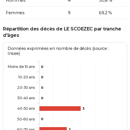
Hommes
4
30,8 %
Femmes
9
69,2 %
Répartition des décès de LE SCOEZEC par tranche
d'âges
Données exprimées en nombre de décès (source :
Insee)
Moins de 10 ans
0
10-20 ans
0
20-30 ans
0
30-40 ans
0
40-50 ans
3
50-60 ans
0
60-70 ans
2