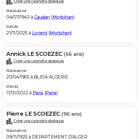
Créer une cagnotte obsèques
City break
Voyage de noces
Climat
Destinations
Voyage nature
Forum
+
PHOTO
Naissance
04/07/1943 à
Caudan
(
Morbihan
)
GUIDES D'ACHAT
Décès
21/11/2025 à
Lorient
(
Morbihan
)
BONS PLANS
CARTE DE VOEUX
Annick LE SCOEZEC
(66 ans)
Carte Bonne année
Carte Pâques
Carte de Noël
Carte Saint-Valentin
Carte d'anniversaire
DICTIONNAIRE
Créer une cagnotte obsèques
Biographies
Expressions
Dictionnaire
Citations
Proverbes
PROGRAMME TV
Naissance
20/04/1955 à BLIDA ALGERIE
COPAINS D'AVANT
Décès
11/01/2022 à
Paris
(
Paris
)
Se connecter
Collèges
Universités
Service militaire
S'inscrire
Lycées
Primaires
Entreprises
Avis de recherche
AVIS DE DÉCÈS
FORUM
Pierre LE SCOEZEC
(96 ans)
Lifestyle
Sport
Television
Cinema
Bricolage
Culture
Auto
Voyage
Créer une cagnotte obsèques
Naissance
09/11/1925 à DEPARTEMENT D'ALGER