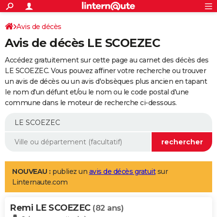
ACTUALITÉS
Connexion
S'inscrire
Avis de décès
Rechercher
Société
Education
Villes
Politique
Faits Divers
Monde
+
SPORT
Avis de décès LE SCOEZEC
Football
Cyclisme
Forum
Coupe du monde 2026
Tennis
Rugby
CULTURE
Accédez gratuitement sur cette page au carnet des décès des
TNT
Cinéma
Musique
Programme TV
Streaming
Sorties cinéma
+
LE SCOEZEC. Vous pouvez affiner votre recherche ou trouver
FINANCE
un avis de décès ou un avis d'obsèques plus ancien en tapant
Impôts
Immobilier
Banque
Crédit
Retraite
Epargne
Risques naturels par ville
Assurance
AUTO
le nom d'un défunt et/ou le nom ou le code postal d'une
commune dans le moteur de recherche ci-dessous.
Réserver un essai
Berlines
Forum auto
Essais
Citadines
SUV
+
HIGH-TECH
Meilleur smartphone
Ordinateurs
Guide high-tech
Mobiles
Internet
Jeux vidéo
+
BRICOLAGE
Aménagement intérieur
Cuisine
Jardinage
+
Forum
Extérieur
Salle de bains
Rangement
WEEK-END
Escapades
Expositions
Week-end nature
Guides de France
Patrimoine
Musées
+
LIFESTYLE
NOUVEAU :
publiez un
avis de décès gratuit
sur
Linternaute.com
Bien-être
Mode
+
Art de vivre
Loisirs
Modes de vie
SANTE
Remi LE SCOEZEC
Guide de la santé
Médicaments
+
Alimentation
Maladies
Sommeil
(82 ans)
VOYAGE