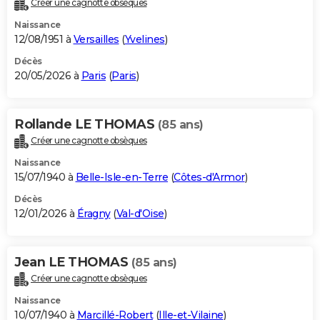
Créer une cagnotte obsèques
City break
Voyage de noces
Climat
Destinations
Voyage nature
Forum
+
PHOTO
Naissance
12/08/1951 à
Versailles
(
Yvelines
)
GUIDES D'ACHAT
Décès
20/05/2026 à
Paris
(
Paris
)
BONS PLANS
CARTE DE VOEUX
Rollande LE THOMAS
(85 ans)
Carte Bonne année
Carte Pâques
Carte de Noël
Carte Saint-Valentin
Carte d'anniversaire
DICTIONNAIRE
Créer une cagnotte obsèques
Biographies
Expressions
Dictionnaire
Citations
Proverbes
PROGRAMME TV
Naissance
15/07/1940 à
Belle-Isle-en-Terre
(
Côtes-d'Armor
)
COPAINS D'AVANT
Décès
12/01/2026 à
Éragny
(
Val-d'Oise
)
Se connecter
Collèges
Universités
Service militaire
S'inscrire
Lycées
Primaires
Entreprises
Avis de recherche
AVIS DE DÉCÈS
FORUM
Jean LE THOMAS
(85 ans)
Lifestyle
Sport
Television
Cinema
Bricolage
Culture
Auto
Voyage
Créer une cagnotte obsèques
Naissance
10/07/1940 à
Marcillé-Robert
(
Ille-et-Vilaine
)