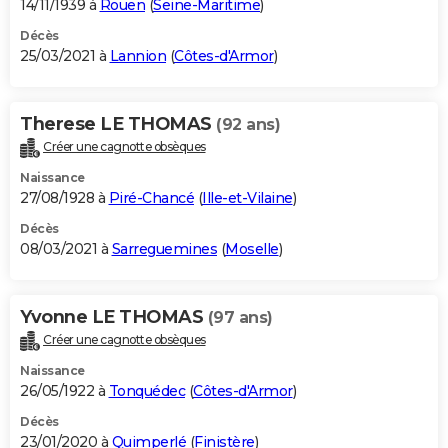
14/11/1939 à
Rouen
(
Seine-Maritime
)
Décès
25/03/2021 à
Lannion
(
Côtes-d'Armor
)
Therese LE THOMAS
(92 ans)
Créer une cagnotte obsèques
Naissance
27/08/1928 à
Piré-Chancé
(
Ille-et-Vilaine
)
Décès
08/03/2021 à
Sarreguemines
(
Moselle
)
Yvonne LE THOMAS
(97 ans)
Créer une cagnotte obsèques
Naissance
26/05/1922 à
Tonquédec
(
Côtes-d'Armor
)
Décès
23/01/2020 à
Quimperlé
(
Finistère
)