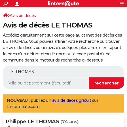
ACTUALITÉS
Connexion
S'inscrire
Avis de décès
Rechercher
Société
Education
Villes
Politique
Faits Divers
Monde
+
SPORT
Avis de décès LE THOMAS
Football
Cyclisme
Forum
Coupe du monde 2026
Tennis
Rugby
CULTURE
Accédez gratuitement sur cette page au carnet des décès des
TNT
Cinéma
Musique
Programme TV
Streaming
Sorties cinéma
+
LE THOMAS. Vous pouvez affiner votre recherche ou trouver
FINANCE
un avis de décès ou un avis d'obsèques plus ancien en tapant
Impôts
Immobilier
Banque
Crédit
Retraite
Epargne
Risques naturels par ville
Assurance
AUTO
le nom d'un défunt et/ou le nom ou le code postal d'une
commune dans le moteur de recherche ci-dessous.
Réserver un essai
Berlines
Forum auto
Essais
Citadines
SUV
+
HIGH-TECH
Meilleur smartphone
Ordinateurs
Guide high-tech
Mobiles
Internet
Jeux vidéo
+
BRICOLAGE
Aménagement intérieur
Cuisine
Jardinage
+
Forum
Extérieur
Salle de bains
Rangement
WEEK-END
Escapades
Expositions
Week-end nature
Guides de France
Patrimoine
Musées
+
LIFESTYLE
NOUVEAU :
publiez un
avis de décès gratuit
sur
Linternaute.com
Bien-être
Mode
+
Art de vivre
Loisirs
Modes de vie
SANTE
Philippe LE THOMAS
Guide de la santé
Médicaments
+
Alimentation
Maladies
Sommeil
(74 ans)
VOYAGE