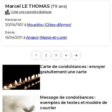
Marcel LE THOMAS
(79 ans)
Créer une cagnotte obsèques
Naissance
30/04/1931 à
Moustéru
(
Côtes-d'Armor
)
Décès
16/04/2011 à
Angers
(
Maine-et-Loire
)
1
2
3
4
Carte de condoléances : envoyer
gratuitement une carte
Message de condoléances :
exemples de textes et modèle de
courrier