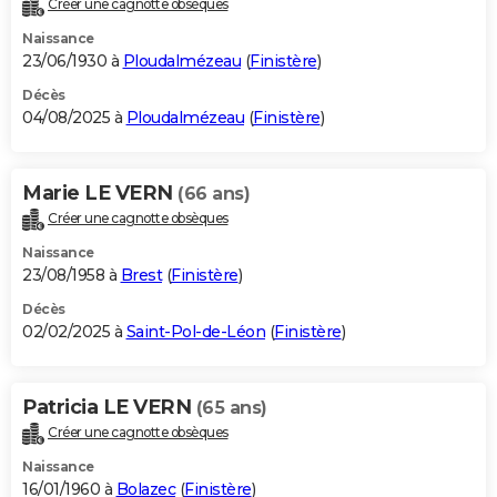
Créer une cagnotte obsèques
City break
Voyage de noces
Climat
Destinations
Voyage nature
Forum
+
PHOTO
Naissance
23/06/1930 à
Ploudalmézeau
(
Finistère
)
GUIDES D'ACHAT
Décès
04/08/2025 à
Ploudalmézeau
(
Finistère
)
BONS PLANS
CARTE DE VOEUX
Marie LE VERN
(66 ans)
Carte Bonne année
Carte Pâques
Carte de Noël
Carte Saint-Valentin
Carte d'anniversaire
DICTIONNAIRE
Créer une cagnotte obsèques
Biographies
Expressions
Dictionnaire
Citations
Proverbes
PROGRAMME TV
Naissance
23/08/1958 à
Brest
(
Finistère
)
COPAINS D'AVANT
Décès
02/02/2025 à
Saint-Pol-de-Léon
(
Finistère
)
Se connecter
Collèges
Universités
Service militaire
S'inscrire
Lycées
Primaires
Entreprises
Avis de recherche
AVIS DE DÉCÈS
FORUM
Patricia LE VERN
(65 ans)
Lifestyle
Sport
Television
Cinema
Bricolage
Culture
Auto
Voyage
Créer une cagnotte obsèques
Naissance
16/01/1960 à
Bolazec
(
Finistère
)