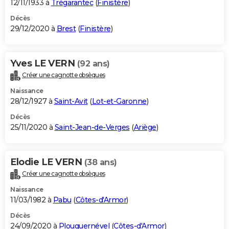
12/11/1933 à
Trégarantec
(
Finistère
)
Décès
29/12/2020 à
Brest
(
Finistère
)
Yves LE VERN
(92 ans)
Créer une cagnotte obsèques
Naissance
28/12/1927 à
Saint-Avit
(
Lot-et-Garonne
)
Décès
25/11/2020 à
Saint-Jean-de-Verges
(
Ariège
)
Elodie LE VERN
(38 ans)
Créer une cagnotte obsèques
Naissance
11/03/1982 à
Pabu
(
Côtes-d'Armor
)
Décès
24/09/2020 à
Plouguernével
(
Côtes-d'Armor
)