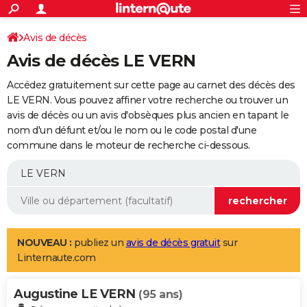
ACTUALITÉS
Connexion
S'inscrire
Avis de décès
Rechercher
Société
Education
Villes
Politique
Faits Divers
Monde
+
SPORT
Avis de décès LE VERN
Football
Cyclisme
Forum
Coupe du monde 2026
Tennis
Rugby
CULTURE
Accédez gratuitement sur cette page au carnet des décès des
TNT
Cinéma
Musique
Programme TV
Streaming
Sorties cinéma
+
LE VERN. Vous pouvez affiner votre recherche ou trouver un
FINANCE
avis de décès ou un avis d'obsèques plus ancien en tapant le
Impôts
Immobilier
Banque
Crédit
Retraite
Epargne
Risques naturels par ville
Assurance
AUTO
nom d'un défunt et/ou le nom ou le code postal d'une
commune dans le moteur de recherche ci-dessous.
Réserver un essai
Berlines
Forum auto
Essais
Citadines
SUV
+
HIGH-TECH
Meilleur smartphone
Ordinateurs
Guide high-tech
Mobiles
Internet
Jeux vidéo
+
BRICOLAGE
Aménagement intérieur
Cuisine
Jardinage
+
Forum
Extérieur
Salle de bains
Rangement
WEEK-END
Escapades
Expositions
Week-end nature
Guides de France
Patrimoine
Musées
+
LIFESTYLE
NOUVEAU :
publiez un
avis de décès gratuit
sur
Linternaute.com
Bien-être
Mode
+
Art de vivre
Loisirs
Modes de vie
SANTE
Augustine LE VERN
Guide de la santé
Médicaments
+
Alimentation
Maladies
Sommeil
(95 ans)
VOYAGE