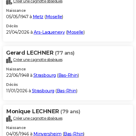
Créer une cagnotte obsèques
City break
Voyage de noces
Climat
Destinations
Voyage nature
Forum
+
PHOTO
Naissance
05/05/1947 à
Metz
(
Moselle
)
GUIDES D'ACHAT
Décès
21/04/2026 à
Ars-Laquenexy
(
Moselle
)
BONS PLANS
CARTE DE VOEUX
Gerard LECHNER
(77 ans)
Carte Bonne année
Carte Pâques
Carte de Noël
Carte Saint-Valentin
Carte d'anniversaire
DICTIONNAIRE
Créer une cagnotte obsèques
Biographies
Expressions
Dictionnaire
Citations
Proverbes
PROGRAMME TV
Naissance
22/06/1948 à
Strasbourg
(
Bas-Rhin
)
COPAINS D'AVANT
Décès
11/01/2026 à
Strasbourg
(
Bas-Rhin
)
Se connecter
Collèges
Universités
Service militaire
S'inscrire
Lycées
Primaires
Entreprises
Avis de recherche
AVIS DE DÉCÈS
FORUM
Monique LECHNER
(79 ans)
Lifestyle
Sport
Television
Cinema
Bricolage
Culture
Auto
Voyage
Créer une cagnotte obsèques
Naissance
04/05/1946 à
Minversheim
(
Bas-Rhin
)