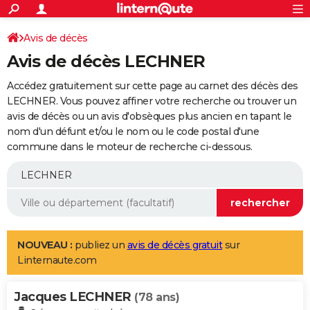
ACTUALITÉS
Connexion
S'inscrire
Avis de décès
Rechercher
Société
Education
Villes
Politique
Faits Divers
Monde
+
SPORT
Avis de décès LECHNER
Football
Cyclisme
Forum
Coupe du monde 2026
Tennis
Rugby
CULTURE
Accédez gratuitement sur cette page au carnet des décès des
TNT
Cinéma
Musique
Programme TV
Streaming
Sorties cinéma
+
LECHNER. Vous pouvez affiner votre recherche ou trouver un
FINANCE
avis de décès ou un avis d'obsèques plus ancien en tapant le
Impôts
Immobilier
Banque
Crédit
Retraite
Epargne
Risques naturels par ville
Assurance
AUTO
nom d'un défunt et/ou le nom ou le code postal d'une
commune dans le moteur de recherche ci-dessous.
Réserver un essai
Berlines
Forum auto
Essais
Citadines
SUV
+
HIGH-TECH
Meilleur smartphone
Ordinateurs
Guide high-tech
Mobiles
Internet
Jeux vidéo
+
BRICOLAGE
Aménagement intérieur
Cuisine
Jardinage
+
Forum
Extérieur
Salle de bains
Rangement
WEEK-END
Escapades
Expositions
Week-end nature
Guides de France
Patrimoine
Musées
+
LIFESTYLE
NOUVEAU :
publiez un
avis de décès gratuit
sur
Linternaute.com
Bien-être
Mode
+
Art de vivre
Loisirs
Modes de vie
SANTE
Jacques LECHNER
Guide de la santé
Médicaments
+
Alimentation
Maladies
Sommeil
(78 ans)
VOYAGE