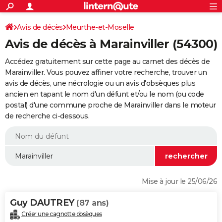
ACTUALITÉS
Connexion
S'inscrire
Avis de décès
Meurthe-et-Moselle
Rechercher
Société
Education
Villes
Politique
Faits Divers
Monde
+
SPORT
Avis de décès à Marainviller (54300)
Football
Cyclisme
Forum
Coupe du monde 2026
Tennis
Rugby
CULTURE
Accédez gratuitement sur cette page au carnet des décès de
TNT
Cinéma
Musique
Programme TV
Streaming
Sorties cinéma
+
Marainviller. Vous pouvez affiner votre recherche, trouver un
FINANCE
avis de décès, une nécrologie ou un avis d'obsèques plus
Impôts
Immobilier
Banque
Crédit
Retraite
Epargne
Risques naturels par ville
Assurance
AUTO
ancien en tapant le nom d'un défunt et/ou le nom (ou code
postal) d'une commune proche de Marainviller dans le moteur
Réserver un essai
Berlines
Forum auto
Essais
Citadines
SUV
+
HIGH-TECH
de recherche ci-dessous.
Meilleur smartphone
Ordinateurs
Guide high-tech
Mobiles
Internet
Jeux vidéo
+
BRICOLAGE
Aménagement intérieur
Cuisine
Jardinage
+
Forum
Extérieur
Salle de bains
Rangement
WEEK-END
Escapades
Expositions
Week-end nature
Guides de France
Patrimoine
Musées
+
LIFESTYLE
Mise à jour le 25/06/26
Bien-être
Mode
+
Art de vivre
Loisirs
Modes de vie
SANTE
Guy DAUTREY
(87 ans)
Guide de la santé
Médicaments
+
Alimentation
Maladies
Sommeil
VOYAGE
Créer une cagnotte obsèques