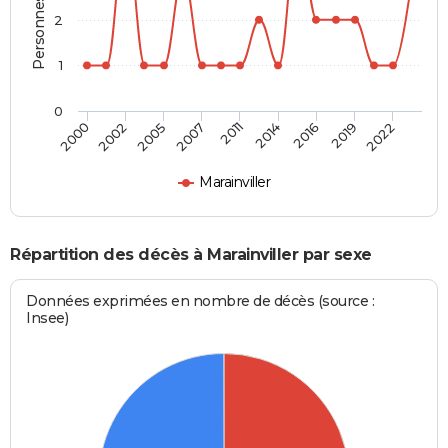
2
1
0
2005
2019
2007
2022
2011
2000
2014
2002
2016
Marainviller
Répartition des décès à Marainviller par sexe
Données exprimées en nombre de décès (source :
Insee)