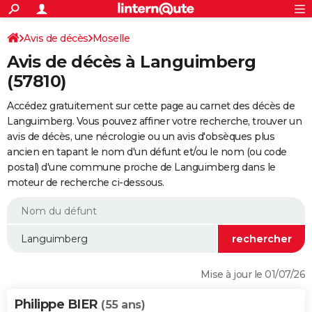
ACTUALITÉS
Connexion
S'inscrire
Avis de décès
Moselle
Rechercher
Société
Education
Villes
Politique
Faits Divers
Monde
+
SPORT
Avis de décès à Languimberg
Football
Cyclisme
Forum
Coupe du monde 2026
Tennis
Rugby
CULTURE
(57810)
TNT
Cinéma
Musique
Programme TV
Streaming
Sorties cinéma
+
FINANCE
Accédez gratuitement sur cette page au carnet des décès de
Languimberg. Vous pouvez affiner votre recherche, trouver un
Impôts
Immobilier
Banque
Crédit
Retraite
Epargne
Risques naturels par ville
Assurance
AUTO
avis de décès, une nécrologie ou un avis d'obsèques plus
ancien en tapant le nom d'un défunt et/ou le nom (ou code
Réserver un essai
Berlines
Forum auto
Essais
Citadines
SUV
+
HIGH-TECH
postal) d'une commune proche de Languimberg dans le
moteur de recherche ci-dessous.
Meilleur smartphone
Ordinateurs
Guide high-tech
Mobiles
Internet
Jeux vidéo
+
BRICOLAGE
Aménagement intérieur
Cuisine
Jardinage
+
Forum
Extérieur
Salle de bains
Rangement
WEEK-END
Escapades
Expositions
Week-end nature
Guides de France
Patrimoine
Musées
+
LIFESTYLE
Bien-être
Mode
+
Art de vivre
Loisirs
Modes de vie
SANTE
Mise à jour le 01/07/26
Guide de la santé
Médicaments
+
Alimentation
Maladies
Sommeil
VOYAGE
Philippe BIER
(55 ans)