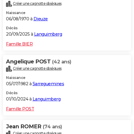
Créer une cagnotte obsèques
City break
Voyage de noces
Climat
Destinations
Voyage nature
Forum
+
PHOTO
Naissance
06/08/1970 à
Dieuze
GUIDES D'ACHAT
Décès
BONS PLANS
20/09/2025 à
Languimberg
CARTE DE VOEUX
Famille BIER
Carte Bonne année
Carte Pâques
Carte de Noël
Carte Saint-Valentin
Carte d'anniversaire
DICTIONNAIRE
Angelique POST
(42 ans)
Biographies
Expressions
Dictionnaire
Citations
Proverbes
PROGRAMME TV
Créer une cagnotte obsèques
Naissance
COPAINS D'AVANT
05/07/1982 à
Sarreguemines
Se connecter
Collèges
Universités
Service militaire
S'inscrire
Lycées
Primaires
Entreprises
Avis de recherche
AVIS DE DÉCÈS
Décès
01/10/2024 à
Languimberg
FORUM
Famille POST
Lifestyle
Sport
Television
Cinema
Bricolage
Culture
Auto
Voyage
Jean ROMER
(74 ans)
Créer une cagnotte obsèques