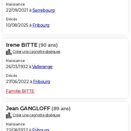
Naissance
City break
Voyage de noces
Climat
Destinations
Voyage nature
Forum
+
PHOTO
22/09/2021 à
Sarrebourg
GUIDES D'ACHAT
Décès
10/08/2025 à
Fribourg
BONS PLANS
CARTE DE VOEUX
Irene BITTE
(90 ans)
Créer une cagnotte obsèques
Carte Bonne année
Carte Pâques
Carte de Noël
Carte Saint-Valentin
Carte d'anniversaire
DICTIONNAIRE
Naissance
Biographies
Expressions
Dictionnaire
Citations
Proverbes
26/03/1932 à
Vallerange
PROGRAMME TV
Décès
COPAINS D'AVANT
27/06/2022 à
Fribourg
Se connecter
Collèges
Universités
Service militaire
S'inscrire
Lycées
Primaires
Entreprises
Avis de recherche
AVIS DE DÉCÈS
Famille BITTE
FORUM
Jean GANGLOFF
(89 ans)
Lifestyle
Sport
Television
Cinema
Bricolage
Culture
Auto
Voyage
Créer une cagnotte obsèques
Naissance
22/08/1932 à
Fribourg