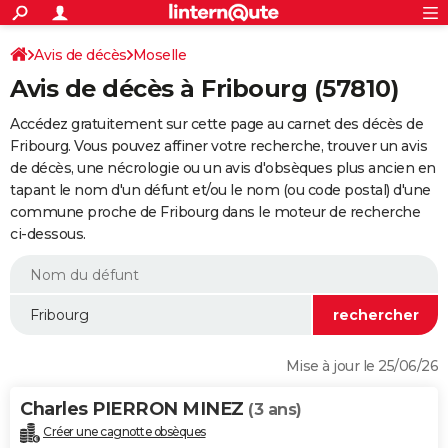
ACTUALITÉS
Connexion
S'inscrire
Avis de décès
Moselle
Rechercher
Société
Education
Villes
Politique
Faits Divers
Monde
+
SPORT
Avis de décès à Fribourg (57810)
Football
Cyclisme
Forum
Coupe du monde 2026
Tennis
Rugby
CULTURE
Accédez gratuitement sur cette page au carnet des décès de
TNT
Cinéma
Musique
Programme TV
Streaming
Sorties cinéma
+
Fribourg. Vous pouvez affiner votre recherche, trouver un avis
FINANCE
de décès, une nécrologie ou un avis d'obsèques plus ancien en
Impôts
Immobilier
Banque
Crédit
Retraite
Epargne
Risques naturels par ville
Assurance
AUTO
tapant le nom d'un défunt et/ou le nom (ou code postal) d'une
commune proche de Fribourg dans le moteur de recherche
Réserver un essai
Berlines
Forum auto
Essais
Citadines
SUV
+
HIGH-TECH
ci-dessous.
Meilleur smartphone
Ordinateurs
Guide high-tech
Mobiles
Internet
Jeux vidéo
+
BRICOLAGE
Aménagement intérieur
Cuisine
Jardinage
+
Forum
Extérieur
Salle de bains
Rangement
WEEK-END
Escapades
Expositions
Week-end nature
Guides de France
Patrimoine
Musées
+
LIFESTYLE
Mise à jour le 25/06/26
Bien-être
Mode
+
Art de vivre
Loisirs
Modes de vie
SANTE
Charles PIERRON MINEZ
(3 ans)
Guide de la santé
Médicaments
+
Alimentation
Maladies
Sommeil
VOYAGE
Créer une cagnotte obsèques