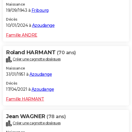
Naissance
City break
Voyage de noces
Climat
Destinations
Voyage nature
Forum
+
PHOTO
19/09/1943 à
Fribourg
GUIDES D'ACHAT
Décès
10/01/2024 à
Azoudange
BONS PLANS
Famille ANDRE
CARTE DE VOEUX
Roland HARMANT
(70 ans)
Carte Bonne année
Carte Pâques
Carte de Noël
Carte Saint-Valentin
Carte d'anniversaire
DICTIONNAIRE
Créer une cagnotte obsèques
Biographies
Expressions
Dictionnaire
Citations
Proverbes
PROGRAMME TV
Naissance
31/01/1951 à
Azoudange
COPAINS D'AVANT
Décès
17/04/2021 à
Azoudange
Se connecter
Collèges
Universités
Service militaire
S'inscrire
Lycées
Primaires
Entreprises
Avis de recherche
AVIS DE DÉCÈS
Famille HARMANT
FORUM
Lifestyle
Sport
Television
Cinema
Bricolage
Culture
Auto
Voyage
Jean WAGNER
(78 ans)
Créer une cagnotte obsèques