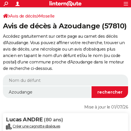
ACTUALITÉS
Connexion
S'inscrire
Avis de décès
Moselle
Rechercher
Société
Education
Villes
Politique
Faits Divers
Monde
+
SPORT
Avis de décès à Azoudange (57810)
Football
Cyclisme
Forum
Coupe du monde 2026
Tennis
Rugby
CULTURE
Accédez gratuitement sur cette page au carnet des décès
TNT
Cinéma
Musique
Programme TV
Streaming
Sorties cinéma
+
d'Azoudange. Vous pouvez affiner votre recherche, trouver un
FINANCE
avis de décès, une nécrologie ou un avis d'obsèques plus
Impôts
Immobilier
Banque
Crédit
Retraite
Epargne
Risques naturels par ville
Assurance
AUTO
ancien en tapant le nom d'un défunt et/ou le nom (ou code
postal) d'une commune proche d'Azoudange dans le moteur
Réserver un essai
Berlines
Forum auto
Essais
Citadines
SUV
+
HIGH-TECH
de recherche ci-dessous.
Meilleur smartphone
Ordinateurs
Guide high-tech
Mobiles
Internet
Jeux vidéo
+
BRICOLAGE
Aménagement intérieur
Cuisine
Jardinage
+
Forum
Extérieur
Salle de bains
Rangement
WEEK-END
Escapades
Expositions
Week-end nature
Guides de France
Patrimoine
Musées
+
LIFESTYLE
Mise à jour le 01/07/26
Bien-être
Mode
+
Art de vivre
Loisirs
Modes de vie
SANTE
Lucas ANDRE
(80 ans)
Guide de la santé
Médicaments
+
Alimentation
Maladies
Sommeil
VOYAGE
Créer une cagnotte obsèques