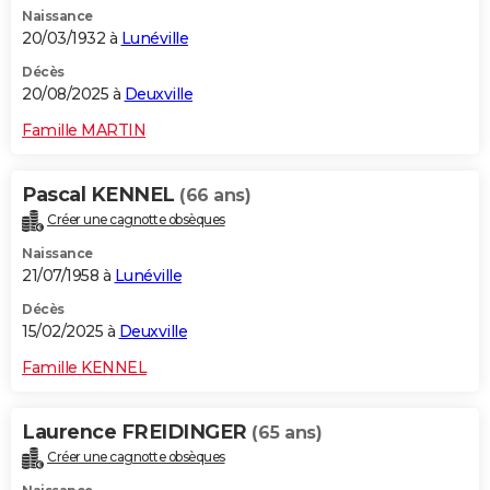
Naissance
City break
Voyage de noces
Climat
Destinations
Voyage nature
Forum
+
PHOTO
20/03/1932 à
Lunéville
GUIDES D'ACHAT
Décès
20/08/2025 à
Deuxville
BONS PLANS
Famille MARTIN
CARTE DE VOEUX
Pascal KENNEL
(66 ans)
Carte Bonne année
Carte Pâques
Carte de Noël
Carte Saint-Valentin
Carte d'anniversaire
DICTIONNAIRE
Créer une cagnotte obsèques
Biographies
Expressions
Dictionnaire
Citations
Proverbes
PROGRAMME TV
Naissance
21/07/1958 à
Lunéville
COPAINS D'AVANT
Décès
15/02/2025 à
Deuxville
Se connecter
Collèges
Universités
Service militaire
S'inscrire
Lycées
Primaires
Entreprises
Avis de recherche
AVIS DE DÉCÈS
Famille KENNEL
FORUM
Lifestyle
Sport
Television
Cinema
Bricolage
Culture
Auto
Voyage
Laurence FREIDINGER
(65 ans)
Créer une cagnotte obsèques