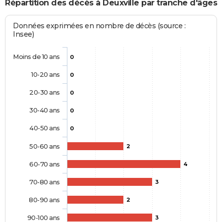
Répartition des décès à Deuxville par tranche d'âges
Données exprimées en nombre de décès (source :
Insee)
Moins de 10 ans
0
10-20 ans
0
20-30 ans
0
30-40 ans
0
40-50 ans
0
50-60 ans
2
60-70 ans
4
70-80 ans
3
80-90 ans
2
90-100 ans
3