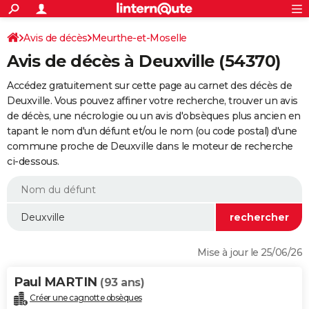
ACTUALITÉS
Connexion
S'inscrire
Avis de décès
Meurthe-et-Moselle
Rechercher
Société
Education
Villes
Politique
Faits Divers
Monde
+
SPORT
Avis de décès à Deuxville (54370)
Football
Cyclisme
Forum
Coupe du monde 2026
Tennis
Rugby
CULTURE
Accédez gratuitement sur cette page au carnet des décès de
TNT
Cinéma
Musique
Programme TV
Streaming
Sorties cinéma
+
Deuxville. Vous pouvez affiner votre recherche, trouver un avis
FINANCE
de décès, une nécrologie ou un avis d'obsèques plus ancien en
Impôts
Immobilier
Banque
Crédit
Retraite
Epargne
Risques naturels par ville
Assurance
AUTO
tapant le nom d'un défunt et/ou le nom (ou code postal) d'une
commune proche de Deuxville dans le moteur de recherche
Réserver un essai
Berlines
Forum auto
Essais
Citadines
SUV
+
HIGH-TECH
ci-dessous.
Meilleur smartphone
Ordinateurs
Guide high-tech
Mobiles
Internet
Jeux vidéo
+
BRICOLAGE
Aménagement intérieur
Cuisine
Jardinage
+
Forum
Extérieur
Salle de bains
Rangement
WEEK-END
Escapades
Expositions
Week-end nature
Guides de France
Patrimoine
Musées
+
LIFESTYLE
Mise à jour le 25/06/26
Bien-être
Mode
+
Art de vivre
Loisirs
Modes de vie
SANTE
Paul MARTIN
(93 ans)
Guide de la santé
Médicaments
+
Alimentation
Maladies
Sommeil
VOYAGE
Créer une cagnotte obsèques