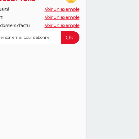
alité
Voir un exemple
rt
Voir un exemple
dossiers d'actu
Voir un exemple