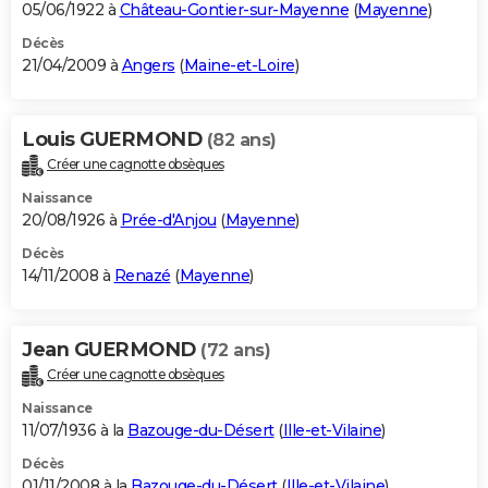
05/06/1922 à
Château-Gontier-sur-Mayenne
(
Mayenne
)
Décès
21/04/2009 à
Angers
(
Maine-et-Loire
)
Louis GUERMOND
(82 ans)
Créer une cagnotte obsèques
Naissance
20/08/1926 à
Prée-d'Anjou
(
Mayenne
)
Décès
14/11/2008 à
Renazé
(
Mayenne
)
Jean GUERMOND
(72 ans)
Créer une cagnotte obsèques
Naissance
11/07/1936 à la
Bazouge-du-Désert
(
Ille-et-Vilaine
)
Décès
01/11/2008 à la
Bazouge-du-Désert
(
Ille-et-Vilaine
)