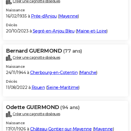
Créer une cagnotte obsèques
City break
Voyage de noces
Climat
Destinations
Voyage nature
Forum
+
PHOTO
Naissance
16/02/1935 à
Prée-d'Anjou
(
Mayenne
)
GUIDES D'ACHAT
Décès
20/10/2023 à
Segré-en-Anjou Bleu
(
Maine-et-Loire
)
BONS PLANS
CARTE DE VOEUX
Bernard GUERMOND
(77 ans)
Carte Bonne année
Carte Pâques
Carte de Noël
Carte Saint-Valentin
Carte d'anniversaire
DICTIONNAIRE
Créer une cagnotte obsèques
Biographies
Expressions
Dictionnaire
Citations
Proverbes
PROGRAMME TV
Naissance
24/11/1944 à
Cherbourg-en-Cotentin
(
Manche
)
COPAINS D'AVANT
Décès
11/08/2022 à
Rouen
(
Seine-Maritime
)
Se connecter
Collèges
Universités
Service militaire
S'inscrire
Lycées
Primaires
Entreprises
Avis de recherche
AVIS DE DÉCÈS
FORUM
Odette GUERMOND
(94 ans)
Lifestyle
Sport
Television
Cinema
Bricolage
Culture
Auto
Voyage
Créer une cagnotte obsèques
Naissance
17/01/1926 à
Château-Gontier-sur-Mayenne
(
Mayenne
)