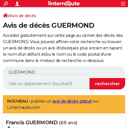
ACTUALITÉS
Connexion
S'inscrire
Avis de décès
Rechercher
Société
Education
Villes
Politique
Faits Divers
Monde
+
SPORT
Avis de décès GUERMOND
Football
Cyclisme
Forum
Coupe du monde 2026
Tennis
Rugby
CULTURE
Accédez gratuitement sur cette page au carnet des décès des
TNT
Cinéma
Musique
Programme TV
Streaming
Sorties cinéma
+
GUERMOND. Vous pouvez affiner votre recherche ou trouver
FINANCE
un avis de décès ou un avis d'obsèques plus ancien en tapant
Impôts
Immobilier
Banque
Crédit
Retraite
Epargne
Risques naturels par ville
Assurance
AUTO
le nom d'un défunt et/ou le nom ou le code postal d'une
commune dans le moteur de recherche ci-dessous.
Réserver un essai
Berlines
Forum auto
Essais
Citadines
SUV
+
HIGH-TECH
Meilleur smartphone
Ordinateurs
Guide high-tech
Mobiles
Internet
Jeux vidéo
+
BRICOLAGE
Aménagement intérieur
Cuisine
Jardinage
+
Forum
Extérieur
Salle de bains
Rangement
WEEK-END
Escapades
Expositions
Week-end nature
Guides de France
Patrimoine
Musées
+
LIFESTYLE
NOUVEAU :
publiez un
avis de décès gratuit
sur
Linternaute.com
Bien-être
Mode
+
Art de vivre
Loisirs
Modes de vie
SANTE
Francis GUERMOND
Guide de la santé
Médicaments
+
Alimentation
Maladies
Sommeil
(88 ans)
VOYAGE