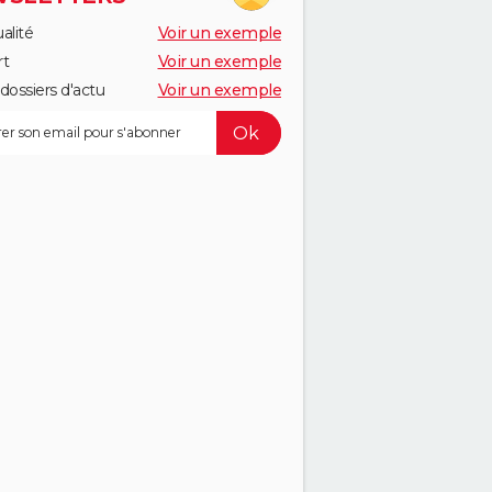
alité
Voir un exemple
rt
Voir un exemple
dossiers d'actu
Voir un exemple