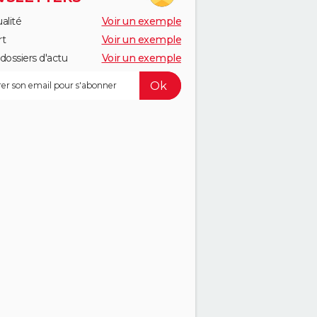
alité
Voir un exemple
rt
Voir un exemple
dossiers d'actu
Voir un exemple