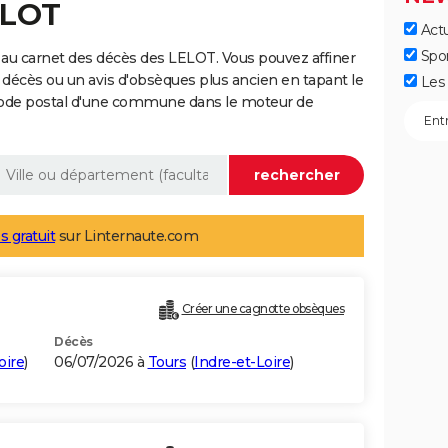
ELOT
Actu
Spo
au carnet des décès des LELOT. Vous pouvez affiner
 décès ou un avis d'obsèques plus ancien en tapant le
Les 
code postal d'une commune dans le moteur de
s gratuit
sur Linternaute.com
Créer une cagnotte obsèques
Décès
oire
)
06/07/2026 à
Tours
(
Indre-et-Loire
)