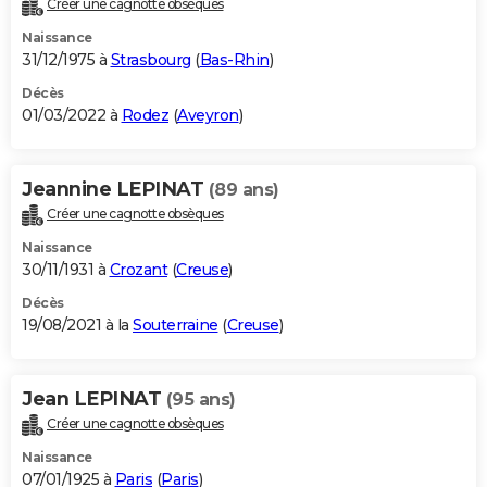
Créer une cagnotte obsèques
City break
Voyage de noces
Climat
Destinations
Voyage nature
Forum
+
PHOTO
Naissance
31/12/1975 à
Strasbourg
(
Bas-Rhin
)
GUIDES D'ACHAT
Décès
01/03/2022 à
Rodez
(
Aveyron
)
BONS PLANS
CARTE DE VOEUX
Jeannine LEPINAT
(89 ans)
Carte Bonne année
Carte Pâques
Carte de Noël
Carte Saint-Valentin
Carte d'anniversaire
DICTIONNAIRE
Créer une cagnotte obsèques
Biographies
Expressions
Dictionnaire
Citations
Proverbes
PROGRAMME TV
Naissance
30/11/1931 à
Crozant
(
Creuse
)
COPAINS D'AVANT
Décès
19/08/2021 à la
Souterraine
(
Creuse
)
Se connecter
Collèges
Universités
Service militaire
S'inscrire
Lycées
Primaires
Entreprises
Avis de recherche
AVIS DE DÉCÈS
FORUM
Jean LEPINAT
(95 ans)
Lifestyle
Sport
Television
Cinema
Bricolage
Culture
Auto
Voyage
Créer une cagnotte obsèques
Naissance
07/01/1925 à
Paris
(
Paris
)