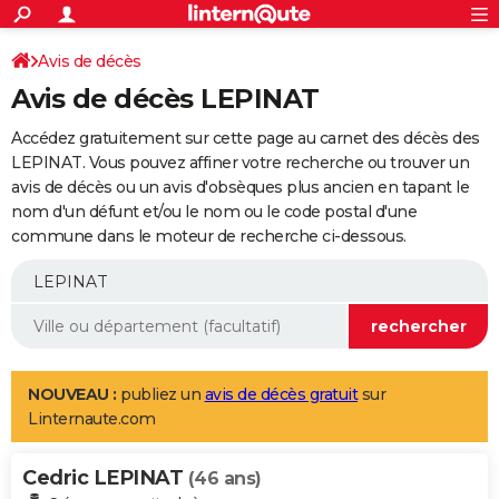
ACTUALITÉS
Connexion
S'inscrire
Avis de décès
Rechercher
Société
Education
Villes
Politique
Faits Divers
Monde
+
SPORT
Avis de décès LEPINAT
Football
Cyclisme
Forum
Coupe du monde 2026
Tennis
Rugby
CULTURE
Accédez gratuitement sur cette page au carnet des décès des
TNT
Cinéma
Musique
Programme TV
Streaming
Sorties cinéma
+
LEPINAT. Vous pouvez affiner votre recherche ou trouver un
FINANCE
avis de décès ou un avis d'obsèques plus ancien en tapant le
Impôts
Immobilier
Banque
Crédit
Retraite
Epargne
Risques naturels par ville
Assurance
AUTO
nom d'un défunt et/ou le nom ou le code postal d'une
commune dans le moteur de recherche ci-dessous.
Réserver un essai
Berlines
Forum auto
Essais
Citadines
SUV
+
HIGH-TECH
Meilleur smartphone
Ordinateurs
Guide high-tech
Mobiles
Internet
Jeux vidéo
+
BRICOLAGE
Aménagement intérieur
Cuisine
Jardinage
+
Forum
Extérieur
Salle de bains
Rangement
WEEK-END
Escapades
Expositions
Week-end nature
Guides de France
Patrimoine
Musées
+
LIFESTYLE
NOUVEAU :
publiez un
avis de décès gratuit
sur
Linternaute.com
Bien-être
Mode
+
Art de vivre
Loisirs
Modes de vie
SANTE
Cedric LEPINAT
Guide de la santé
Médicaments
+
Alimentation
Maladies
Sommeil
(46 ans)
VOYAGE