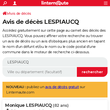
ACTUALITÉS
Connexion
S'inscrire
Avis de décès
Rechercher
Société
Education
Villes
Politique
Faits Divers
Monde
+
SPORT
Avis de décès LESPIAUCQ
Football
Cyclisme
Forum
Coupe du monde 2026
Tennis
Rugby
CULTURE
Accédez gratuitement sur cette page au carnet des décès des
TNT
Cinéma
Musique
Programme TV
Streaming
Sorties cinéma
+
LESPIAUCQ. Vous pouvez affiner votre recherche ou trouver
FINANCE
un avis de décès ou un avis d'obsèques plus ancien en tapant
Impôts
Immobilier
Banque
Crédit
Retraite
Epargne
Risques naturels par ville
Assurance
AUTO
le nom d'un défunt et/ou le nom ou le code postal d'une
commune dans le moteur de recherche ci-dessous.
Réserver un essai
Berlines
Forum auto
Essais
Citadines
SUV
+
HIGH-TECH
Meilleur smartphone
Ordinateurs
Guide high-tech
Mobiles
Internet
Jeux vidéo
+
BRICOLAGE
Aménagement intérieur
Cuisine
Jardinage
+
Forum
Extérieur
Salle de bains
Rangement
WEEK-END
Escapades
Expositions
Week-end nature
Guides de France
Patrimoine
Musées
+
LIFESTYLE
NOUVEAU :
publiez un
avis de décès gratuit
sur
Linternaute.com
Bien-être
Mode
+
Art de vivre
Loisirs
Modes de vie
SANTE
Monique LESPIAUCQ
Guide de la santé
Médicaments
+
Alimentation
Maladies
Sommeil
(82 ans)
VOYAGE