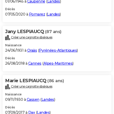
01/06/1945 à
Caupenne
(
Landes
)
Décès
07/05/2020 à
Pomarez
(
Landes
)
Jany LESPIAUCQ
(87 ans)
Créer une cagnotte obsèques
Naissance
24/06/1931 à
Oraàs
(
Pyrénées-Atlantiques
)
Décès
26/08/2018 à
Cannes
(
Alpes-Maritimes
)
Marie LESPIAUCQ
(86 ans)
Créer une cagnotte obsèques
Naissance
09/11/1930 à
Cassen
(
Landes
)
Décès
07/09/2017 à
Dax
(
Landes
)