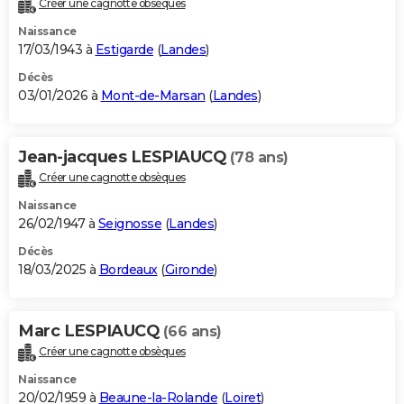
Créer une cagnotte obsèques
City break
Voyage de noces
Climat
Destinations
Voyage nature
Forum
+
PHOTO
Naissance
17/03/1943 à
Estigarde
(
Landes
)
GUIDES D'ACHAT
Décès
03/01/2026 à
Mont-de-Marsan
(
Landes
)
BONS PLANS
CARTE DE VOEUX
Jean-jacques LESPIAUCQ
(78 ans)
Carte Bonne année
Carte Pâques
Carte de Noël
Carte Saint-Valentin
Carte d'anniversaire
DICTIONNAIRE
Créer une cagnotte obsèques
Biographies
Expressions
Dictionnaire
Citations
Proverbes
PROGRAMME TV
Naissance
26/02/1947 à
Seignosse
(
Landes
)
COPAINS D'AVANT
Décès
18/03/2025 à
Bordeaux
(
Gironde
)
Se connecter
Collèges
Universités
Service militaire
S'inscrire
Lycées
Primaires
Entreprises
Avis de recherche
AVIS DE DÉCÈS
FORUM
Marc LESPIAUCQ
(66 ans)
Lifestyle
Sport
Television
Cinema
Bricolage
Culture
Auto
Voyage
Créer une cagnotte obsèques
Naissance
20/02/1959 à
Beaune-la-Rolande
(
Loiret
)