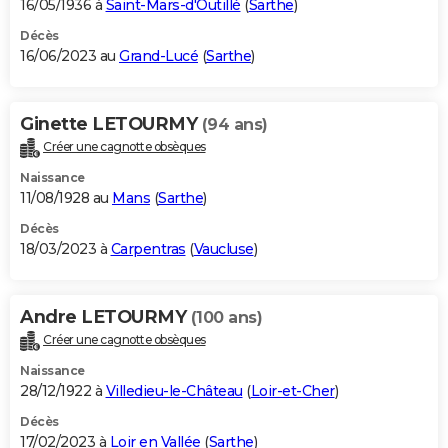
16/05/1936 à
Saint-Mars-d'Outillé
(
Sarthe
)
Décès
16/06/2023 au
Grand-Lucé
(
Sarthe
)
Ginette LETOURMY
(94 ans)
Créer une cagnotte obsèques
Naissance
11/08/1928 au
Mans
(
Sarthe
)
Décès
18/03/2023 à
Carpentras
(
Vaucluse
)
Andre LETOURMY
(100 ans)
Créer une cagnotte obsèques
Naissance
28/12/1922 à
Villedieu-le-Château
(
Loir-et-Cher
)
Décès
17/02/2023 à
Loir en Vallée
(
Sarthe
)