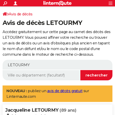
ACTUALITÉS
Connexion
S'inscrire
Avis de décès
Rechercher
Société
Education
Villes
Politique
Faits Divers
Monde
+
SPORT
Avis de décès LETOURMY
Football
Cyclisme
Forum
Coupe du monde 2026
Tennis
Rugby
CULTURE
Accédez gratuitement sur cette page au carnet des décès des
TNT
Cinéma
Musique
Programme TV
Streaming
Sorties cinéma
+
LETOURMY. Vous pouvez affiner votre recherche ou trouver
FINANCE
un avis de décès ou un avis d'obsèques plus ancien en tapant
Impôts
Immobilier
Banque
Crédit
Retraite
Epargne
Risques naturels par ville
Assurance
AUTO
le nom d'un défunt et/ou le nom ou le code postal d'une
commune dans le moteur de recherche ci-dessous.
Réserver un essai
Berlines
Forum auto
Essais
Citadines
SUV
+
HIGH-TECH
Meilleur smartphone
Ordinateurs
Guide high-tech
Mobiles
Internet
Jeux vidéo
+
BRICOLAGE
Aménagement intérieur
Cuisine
Jardinage
+
Forum
Extérieur
Salle de bains
Rangement
WEEK-END
Escapades
Expositions
Week-end nature
Guides de France
Patrimoine
Musées
+
LIFESTYLE
NOUVEAU :
publiez un
avis de décès gratuit
sur
Linternaute.com
Bien-être
Mode
+
Art de vivre
Loisirs
Modes de vie
SANTE
Jacqueline LETOURMY
Guide de la santé
Médicaments
+
Alimentation
Maladies
Sommeil
(89 ans)
VOYAGE