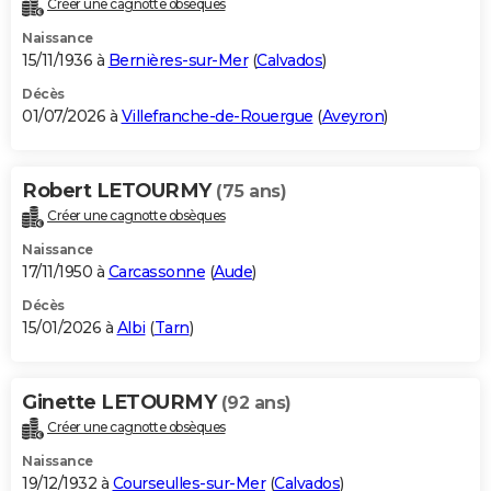
Créer une cagnotte obsèques
City break
Voyage de noces
Climat
Destinations
Voyage nature
Forum
+
PHOTO
Naissance
15/11/1936 à
Bernières-sur-Mer
(
Calvados
)
GUIDES D'ACHAT
Décès
01/07/2026 à
Villefranche-de-Rouergue
(
Aveyron
)
BONS PLANS
CARTE DE VOEUX
Robert LETOURMY
(75 ans)
Carte Bonne année
Carte Pâques
Carte de Noël
Carte Saint-Valentin
Carte d'anniversaire
DICTIONNAIRE
Créer une cagnotte obsèques
Biographies
Expressions
Dictionnaire
Citations
Proverbes
PROGRAMME TV
Naissance
17/11/1950 à
Carcassonne
(
Aude
)
COPAINS D'AVANT
Décès
15/01/2026 à
Albi
(
Tarn
)
Se connecter
Collèges
Universités
Service militaire
S'inscrire
Lycées
Primaires
Entreprises
Avis de recherche
AVIS DE DÉCÈS
FORUM
Ginette LETOURMY
(92 ans)
Lifestyle
Sport
Television
Cinema
Bricolage
Culture
Auto
Voyage
Créer une cagnotte obsèques
Naissance
19/12/1932 à
Courseulles-sur-Mer
(
Calvados
)