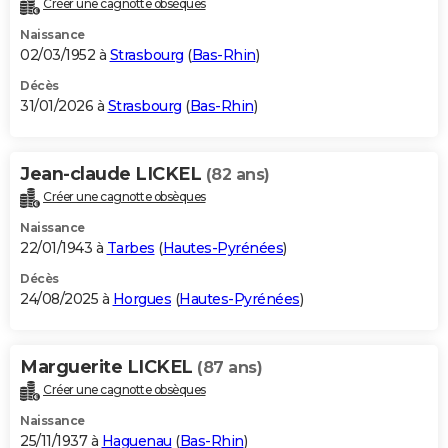
Créer une cagnotte obsèques
City break
Voyage de noces
Climat
Destinations
Voyage nature
Forum
+
PHOTO
Naissance
02/03/1952 à
Strasbourg
(
Bas-Rhin
)
GUIDES D'ACHAT
Décès
31/01/2026 à
Strasbourg
(
Bas-Rhin
)
BONS PLANS
CARTE DE VOEUX
Jean-claude LICKEL
(82 ans)
Carte Bonne année
Carte Pâques
Carte de Noël
Carte Saint-Valentin
Carte d'anniversaire
DICTIONNAIRE
Créer une cagnotte obsèques
Biographies
Expressions
Dictionnaire
Citations
Proverbes
PROGRAMME TV
Naissance
22/01/1943 à
Tarbes
(
Hautes-Pyrénées
)
COPAINS D'AVANT
Décès
24/08/2025 à
Horgues
(
Hautes-Pyrénées
)
Se connecter
Collèges
Universités
Service militaire
S'inscrire
Lycées
Primaires
Entreprises
Avis de recherche
AVIS DE DÉCÈS
FORUM
Marguerite LICKEL
(87 ans)
Lifestyle
Sport
Television
Cinema
Bricolage
Culture
Auto
Voyage
Créer une cagnotte obsèques
Naissance
25/11/1937 à
Haguenau
(
Bas-Rhin
)