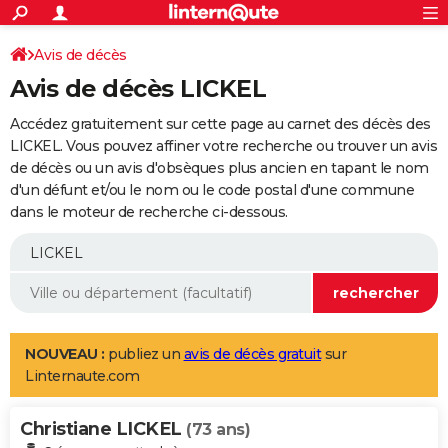
ACTUALITÉS
Connexion
S'inscrire
Avis de décès
Rechercher
Société
Education
Villes
Politique
Faits Divers
Monde
+
SPORT
Avis de décès LICKEL
Football
Cyclisme
Forum
Coupe du monde 2026
Tennis
Rugby
CULTURE
Accédez gratuitement sur cette page au carnet des décès des
TNT
Cinéma
Musique
Programme TV
Streaming
Sorties cinéma
+
LICKEL. Vous pouvez affiner votre recherche ou trouver un avis
FINANCE
de décès ou un avis d'obsèques plus ancien en tapant le nom
Impôts
Immobilier
Banque
Crédit
Retraite
Epargne
Risques naturels par ville
Assurance
AUTO
d'un défunt et/ou le nom ou le code postal d'une commune
dans le moteur de recherche ci-dessous.
Réserver un essai
Berlines
Forum auto
Essais
Citadines
SUV
+
HIGH-TECH
Meilleur smartphone
Ordinateurs
Guide high-tech
Mobiles
Internet
Jeux vidéo
+
BRICOLAGE
Aménagement intérieur
Cuisine
Jardinage
+
Forum
Extérieur
Salle de bains
Rangement
WEEK-END
Escapades
Expositions
Week-end nature
Guides de France
Patrimoine
Musées
+
LIFESTYLE
NOUVEAU :
publiez un
avis de décès gratuit
sur
Linternaute.com
Bien-être
Mode
+
Art de vivre
Loisirs
Modes de vie
SANTE
Christiane LICKEL
Guide de la santé
Médicaments
+
Alimentation
Maladies
Sommeil
(73 ans)
VOYAGE