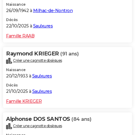
Naissance
City break
Voyage de noces
Climat
Destinations
Voyage nature
Forum
+
PHOTO
26/09/1942 à
Milhac-de-Nontron
GUIDES D'ACHAT
Décès
22/10/2025 à
Saulxures
BONS PLANS
Famille RAAB
CARTE DE VOEUX
Raymond KRIEGER
(91 ans)
Carte Bonne année
Carte Pâques
Carte de Noël
Carte Saint-Valentin
Carte d'anniversaire
DICTIONNAIRE
Créer une cagnotte obsèques
Biographies
Expressions
Dictionnaire
Citations
Proverbes
PROGRAMME TV
Naissance
20/12/1933 à
Saulxures
COPAINS D'AVANT
Décès
21/10/2025 à
Saulxures
Se connecter
Collèges
Universités
Service militaire
S'inscrire
Lycées
Primaires
Entreprises
Avis de recherche
AVIS DE DÉCÈS
Famille KRIEGER
FORUM
Lifestyle
Sport
Television
Cinema
Bricolage
Culture
Auto
Voyage
Alphonse DOS SANTOS
(84 ans)
Créer une cagnotte obsèques