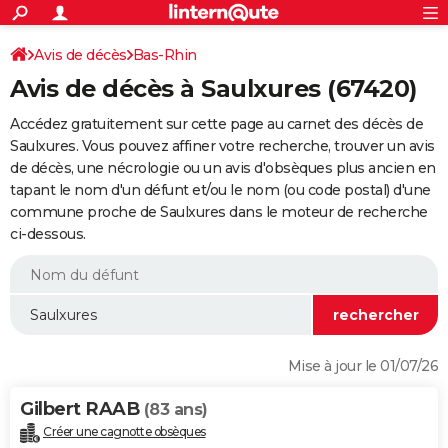
ACTUALITÉS
Connexion
S'inscrire
Avis de décès
Bas-Rhin
Rechercher
Société
Education
Villes
Politique
Faits Divers
Monde
+
SPORT
Avis de décès à Saulxures (67420)
Football
Cyclisme
Forum
Coupe du monde 2026
Tennis
Rugby
CULTURE
Accédez gratuitement sur cette page au carnet des décès de
TNT
Cinéma
Musique
Programme TV
Streaming
Sorties cinéma
+
Saulxures. Vous pouvez affiner votre recherche, trouver un avis
FINANCE
de décès, une nécrologie ou un avis d'obsèques plus ancien en
Impôts
Immobilier
Banque
Crédit
Retraite
Epargne
Risques naturels par ville
Assurance
AUTO
tapant le nom d'un défunt et/ou le nom (ou code postal) d'une
commune proche de Saulxures dans le moteur de recherche
Réserver un essai
Berlines
Forum auto
Essais
Citadines
SUV
+
HIGH-TECH
ci-dessous.
Meilleur smartphone
Ordinateurs
Guide high-tech
Mobiles
Internet
Jeux vidéo
+
BRICOLAGE
Aménagement intérieur
Cuisine
Jardinage
+
Forum
Extérieur
Salle de bains
Rangement
WEEK-END
Escapades
Expositions
Week-end nature
Guides de France
Patrimoine
Musées
+
LIFESTYLE
Mise à jour le 01/07/26
Bien-être
Mode
+
Art de vivre
Loisirs
Modes de vie
SANTE
Gilbert RAAB
(83 ans)
Guide de la santé
Médicaments
+
Alimentation
Maladies
Sommeil
VOYAGE
Créer une cagnotte obsèques