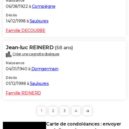
Naissance
06/08/1922 à
Compiègne
Décès
14/12/1998 à
Saulxures
Famille DECOURBE
Jean-luc REINERD
(58 ans)
Créer une cagnotte obsèques
Naissance
04/01/1940 à
Domgermain
Décès
01/12/1998 à
Saulxures
Famille REINERD
1
2
3
4
Carte de condoléances : envoyer