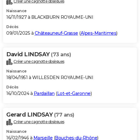
Créer une cagnotte obsèques
City break
Voyage de noces
Climat
Destinations
Voyage nature
Forum
+
PHOTO
Naissance
16/11/1927 à BLACKBURN ROYAUME-UNI
GUIDES D'ACHAT
Décès
09/01/2025 à
Châteauneuf-Grasse
(
Alpes-Maritimes
)
BONS PLANS
CARTE DE VOEUX
David LINDSAY
(73 ans)
Carte Bonne année
Carte Pâques
Carte de Noël
Carte Saint-Valentin
Carte d'anniversaire
DICTIONNAIRE
Créer une cagnotte obsèques
Biographies
Expressions
Dictionnaire
Citations
Proverbes
PROGRAMME TV
Naissance
18/04/1951 à WILLESDEN ROYAUME-UNI
COPAINS D'AVANT
Décès
16/10/2024 à
Pardaillan
(
Lot-et-Garonne
)
Se connecter
Collèges
Universités
Service militaire
S'inscrire
Lycées
Primaires
Entreprises
Avis de recherche
AVIS DE DÉCÈS
FORUM
Gerard LINDSAY
(77 ans)
Lifestyle
Sport
Television
Cinema
Bricolage
Culture
Auto
Voyage
Créer une cagnotte obsèques
Naissance
16/02/1946 à
Marseille
(
Bouches-du-Rhône
)