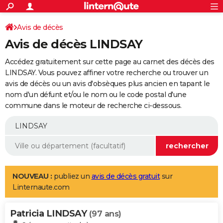
ACTUALITÉS
Connexion
S'inscrire
Avis de décès
Rechercher
Société
Education
Villes
Politique
Faits Divers
Monde
+
SPORT
Avis de décès LINDSAY
Football
Cyclisme
Forum
Coupe du monde 2026
Tennis
Rugby
CULTURE
Accédez gratuitement sur cette page au carnet des décès des
TNT
Cinéma
Musique
Programme TV
Streaming
Sorties cinéma
+
LINDSAY. Vous pouvez affiner votre recherche ou trouver un
FINANCE
avis de décès ou un avis d'obsèques plus ancien en tapant le
Impôts
Immobilier
Banque
Crédit
Retraite
Epargne
Risques naturels par ville
Assurance
AUTO
nom d'un défunt et/ou le nom ou le code postal d'une
commune dans le moteur de recherche ci-dessous.
Réserver un essai
Berlines
Forum auto
Essais
Citadines
SUV
+
HIGH-TECH
Meilleur smartphone
Ordinateurs
Guide high-tech
Mobiles
Internet
Jeux vidéo
+
BRICOLAGE
Aménagement intérieur
Cuisine
Jardinage
+
Forum
Extérieur
Salle de bains
Rangement
WEEK-END
Escapades
Expositions
Week-end nature
Guides de France
Patrimoine
Musées
+
LIFESTYLE
NOUVEAU :
publiez un
avis de décès gratuit
sur
Linternaute.com
Bien-être
Mode
+
Art de vivre
Loisirs
Modes de vie
SANTE
Patricia LINDSAY
Guide de la santé
Médicaments
+
Alimentation
Maladies
Sommeil
(97 ans)
VOYAGE