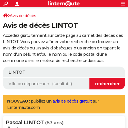
ACTUALITÉS
Connexion
S'inscrire
Avis de décès
Rechercher
Société
Education
Villes
Politique
Faits Divers
Monde
+
SPORT
Avis de décès LINTOT
Football
Cyclisme
Forum
Coupe du monde 2026
Tennis
Rugby
CULTURE
Accédez gratuitement sur cette page au carnet des décès des
TNT
Cinéma
Musique
Programme TV
Streaming
Sorties cinéma
+
LINTOT. Vous pouvez affiner votre recherche ou trouver un
FINANCE
avis de décès ou un avis d'obsèques plus ancien en tapant le
Impôts
Immobilier
Banque
Crédit
Retraite
Epargne
Risques naturels par ville
Assurance
AUTO
nom d'un défunt et/ou le nom ou le code postal d'une
commune dans le moteur de recherche ci-dessous.
Réserver un essai
Berlines
Forum auto
Essais
Citadines
SUV
+
HIGH-TECH
Meilleur smartphone
Ordinateurs
Guide high-tech
Mobiles
Internet
Jeux vidéo
+
BRICOLAGE
Aménagement intérieur
Cuisine
Jardinage
+
Forum
Extérieur
Salle de bains
Rangement
WEEK-END
Escapades
Expositions
Week-end nature
Guides de France
Patrimoine
Musées
+
LIFESTYLE
NOUVEAU :
publiez un
avis de décès gratuit
sur
Linternaute.com
Bien-être
Mode
+
Art de vivre
Loisirs
Modes de vie
SANTE
Pascal LINTOT
Guide de la santé
Médicaments
+
Alimentation
Maladies
Sommeil
(57 ans)
VOYAGE