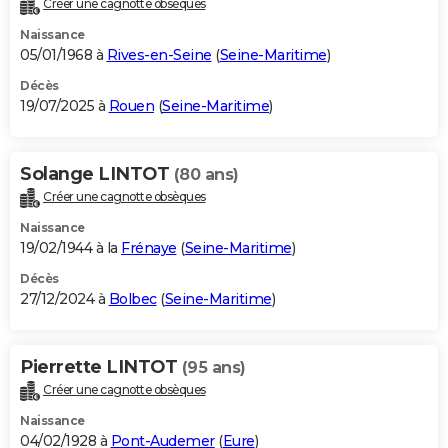
Créer une cagnotte obsèques
City break
Voyage de noces
Climat
Destinations
Voyage nature
Forum
+
PHOTO
Naissance
05/01/1968 à
Rives-en-Seine
(
Seine-Maritime
)
GUIDES D'ACHAT
Décès
19/07/2025 à
Rouen
(
Seine-Maritime
)
BONS PLANS
CARTE DE VOEUX
Solange LINTOT
(80 ans)
Carte Bonne année
Carte Pâques
Carte de Noël
Carte Saint-Valentin
Carte d'anniversaire
DICTIONNAIRE
Créer une cagnotte obsèques
Biographies
Expressions
Dictionnaire
Citations
Proverbes
PROGRAMME TV
Naissance
19/02/1944 à la
Frénaye
(
Seine-Maritime
)
COPAINS D'AVANT
Décès
27/12/2024 à
Bolbec
(
Seine-Maritime
)
Se connecter
Collèges
Universités
Service militaire
S'inscrire
Lycées
Primaires
Entreprises
Avis de recherche
AVIS DE DÉCÈS
FORUM
Pierrette LINTOT
(95 ans)
Lifestyle
Sport
Television
Cinema
Bricolage
Culture
Auto
Voyage
Créer une cagnotte obsèques
Naissance
04/02/1928 à
Pont-Audemer
(
Eure
)