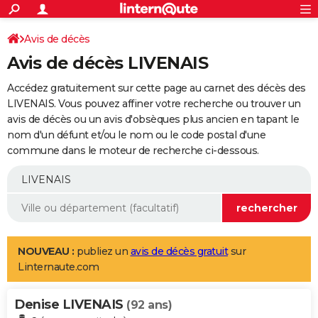
ACTUALITÉS
Connexion
S'inscrire
Avis de décès
Rechercher
Société
Education
Villes
Politique
Faits Divers
Monde
+
SPORT
Avis de décès LIVENAIS
Football
Cyclisme
Forum
Coupe du monde 2026
Tennis
Rugby
CULTURE
Accédez gratuitement sur cette page au carnet des décès des
TNT
Cinéma
Musique
Programme TV
Streaming
Sorties cinéma
+
LIVENAIS. Vous pouvez affiner votre recherche ou trouver un
FINANCE
avis de décès ou un avis d'obsèques plus ancien en tapant le
Impôts
Immobilier
Banque
Crédit
Retraite
Epargne
Risques naturels par ville
Assurance
AUTO
nom d'un défunt et/ou le nom ou le code postal d'une
commune dans le moteur de recherche ci-dessous.
Réserver un essai
Berlines
Forum auto
Essais
Citadines
SUV
+
HIGH-TECH
Meilleur smartphone
Ordinateurs
Guide high-tech
Mobiles
Internet
Jeux vidéo
+
BRICOLAGE
Aménagement intérieur
Cuisine
Jardinage
+
Forum
Extérieur
Salle de bains
Rangement
WEEK-END
Escapades
Expositions
Week-end nature
Guides de France
Patrimoine
Musées
+
LIFESTYLE
NOUVEAU :
publiez un
avis de décès gratuit
sur
Linternaute.com
Bien-être
Mode
+
Art de vivre
Loisirs
Modes de vie
SANTE
Denise LIVENAIS
Guide de la santé
Médicaments
+
Alimentation
Maladies
Sommeil
(92 ans)
VOYAGE