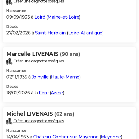
Créer une cagnotte obsèques
City break
Voyage de noces
Climat
Destinations
Voyage nature
Forum
+
PHOTO
Naissance
09/09/1933 à
Loiré
(
Maine-et-Loire
)
GUIDES D'ACHAT
Décès
27/02/2026 à
Saint-Herblain
(
Loire-Atlantique
)
BONS PLANS
CARTE DE VOEUX
Marcelle LIVENAIS
(90 ans)
Carte Bonne année
Carte Pâques
Carte de Noël
Carte Saint-Valentin
Carte d'anniversaire
DICTIONNAIRE
Créer une cagnotte obsèques
Biographies
Expressions
Dictionnaire
Citations
Proverbes
PROGRAMME TV
Naissance
07/11/1935 à
Joinville
(
Haute-Marne
)
COPAINS D'AVANT
Décès
18/02/2026 à la
Fère
(
Aisne
)
Se connecter
Collèges
Universités
Service militaire
S'inscrire
Lycées
Primaires
Entreprises
Avis de recherche
AVIS DE DÉCÈS
FORUM
Michel LIVENAIS
(62 ans)
Lifestyle
Sport
Television
Cinema
Bricolage
Culture
Auto
Voyage
Créer une cagnotte obsèques
Naissance
14/04/1963 à
Château-Gontier-sur-Mayenne
(
Mayenne
)