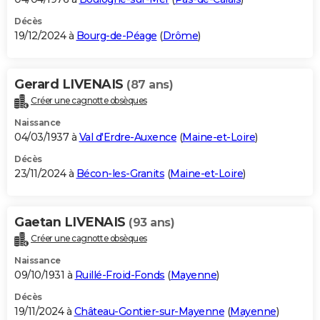
Décès
19/12/2024 à
Bourg-de-Péage
(
Drôme
)
Gerard LIVENAIS
(87 ans)
Créer une cagnotte obsèques
Naissance
04/03/1937 à
Val d'Erdre-Auxence
(
Maine-et-Loire
)
Décès
23/11/2024 à
Bécon-les-Granits
(
Maine-et-Loire
)
Gaetan LIVENAIS
(93 ans)
Créer une cagnotte obsèques
Naissance
09/10/1931 à
Ruillé-Froid-Fonds
(
Mayenne
)
Décès
19/11/2024 à
Château-Gontier-sur-Mayenne
(
Mayenne
)