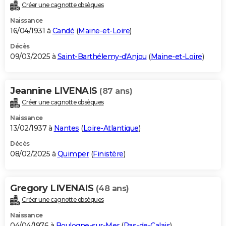
Créer une cagnotte obsèques
Naissance
16/04/1931 à
Candé
(
Maine-et-Loire
)
Décès
09/03/2025 à
Saint-Barthélemy-d'Anjou
(
Maine-et-Loire
)
Jeannine LIVENAIS
(87 ans)
Créer une cagnotte obsèques
Naissance
13/02/1937 à
Nantes
(
Loire-Atlantique
)
Décès
08/02/2025 à
Quimper
(
Finistère
)
Gregory LIVENAIS
(48 ans)
Créer une cagnotte obsèques
Naissance
04/04/1976 à
Boulogne-sur-Mer
(
Pas-de-Calais
)