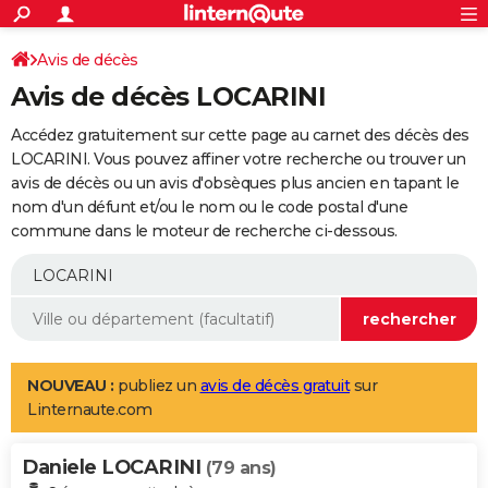
ACTUALITÉS
Connexion
S'inscrire
Avis de décès
Rechercher
Société
Education
Villes
Politique
Faits Divers
Monde
+
SPORT
Avis de décès LOCARINI
Football
Cyclisme
Forum
Coupe du monde 2026
Tennis
Rugby
CULTURE
Accédez gratuitement sur cette page au carnet des décès des
TNT
Cinéma
Musique
Programme TV
Streaming
Sorties cinéma
+
LOCARINI. Vous pouvez affiner votre recherche ou trouver un
FINANCE
avis de décès ou un avis d'obsèques plus ancien en tapant le
Impôts
Immobilier
Banque
Crédit
Retraite
Epargne
Risques naturels par ville
Assurance
AUTO
nom d'un défunt et/ou le nom ou le code postal d'une
commune dans le moteur de recherche ci-dessous.
Réserver un essai
Berlines
Forum auto
Essais
Citadines
SUV
+
HIGH-TECH
Meilleur smartphone
Ordinateurs
Guide high-tech
Mobiles
Internet
Jeux vidéo
+
BRICOLAGE
Aménagement intérieur
Cuisine
Jardinage
+
Forum
Extérieur
Salle de bains
Rangement
WEEK-END
Escapades
Expositions
Week-end nature
Guides de France
Patrimoine
Musées
+
LIFESTYLE
NOUVEAU :
publiez un
avis de décès gratuit
sur
Linternaute.com
Bien-être
Mode
+
Art de vivre
Loisirs
Modes de vie
SANTE
Daniele LOCARINI
Guide de la santé
Médicaments
+
Alimentation
Maladies
Sommeil
(79 ans)
VOYAGE