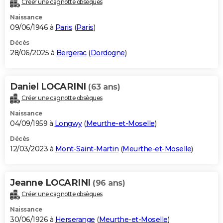
Créer une cagnotte obsèques
City break
Voyage de noces
Climat
Destinations
Voyage nature
Forum
+
PHOTO
Naissance
09/06/1946 à
Paris
(
Paris
)
GUIDES D'ACHAT
Décès
28/06/2025 à
Bergerac
(
Dordogne
)
BONS PLANS
CARTE DE VOEUX
Daniel LOCARINI
(63 ans)
Carte Bonne année
Carte Pâques
Carte de Noël
Carte Saint-Valentin
Carte d'anniversaire
DICTIONNAIRE
Créer une cagnotte obsèques
Biographies
Expressions
Dictionnaire
Citations
Proverbes
PROGRAMME TV
Naissance
04/09/1959 à
Longwy
(
Meurthe-et-Moselle
)
COPAINS D'AVANT
Décès
12/03/2023 à
Mont-Saint-Martin
(
Meurthe-et-Moselle
)
Se connecter
Collèges
Universités
Service militaire
S'inscrire
Lycées
Primaires
Entreprises
Avis de recherche
AVIS DE DÉCÈS
FORUM
Jeanne LOCARINI
(96 ans)
Lifestyle
Sport
Television
Cinema
Bricolage
Culture
Auto
Voyage
Créer une cagnotte obsèques
Naissance
30/06/1926 à
Herserange
(
Meurthe-et-Moselle
)